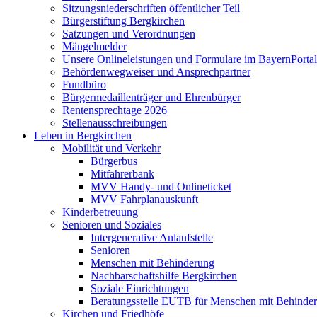
Sitzungsniederschriften öffentlicher Teil
Bürgerstiftung Bergkirchen
Satzungen und Verordnungen
Mängelmelder
Unsere Onlineleistungen und Formulare im BayernPortal
Behördenwegweiser und Ansprechpartner
Fundbüro
Bürgermedaillenträger und Ehrenbürger
Rentensprechtage 2026
Stellenausschreibungen
Leben in Bergkirchen
Mobilität und Verkehr
Bürgerbus
Mitfahrerbank
MVV Handy- und Onlineticket
MVV Fahrplanauskunft
Kinderbetreuung
Senioren und Soziales
Intergenerative Anlaufstelle
Senioren
Menschen mit Behinderung
Nachbarschaftshilfe Bergkirchen
Soziale Einrichtungen
Beratungsstelle EUTB für Menschen mit Behinde
Kirchen und Friedhöfe