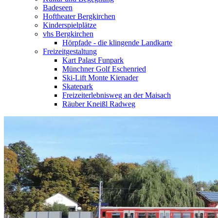
Badeseen
Hoftheater Bergkirchen
Kinderspielplätze
vhs Bergkirchen
Hörpfade - die klingende Landkarte
Freizeitgestaltung
Kart Palast Funpark
Münchner Golf Eschenried
Ski-Lift Monte Kienader
Skatepark
Freizeiterlebnisweg an der Maisach
Räuber Kneißl Radweg