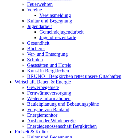
Feuerwehren
Vereine
Vereinsmeldung
Kultur und Begegnung
Jugendarbeit
Gemeindejugendarbeit
Jugendfreizeitkarte
Gesundheit
Bücherei
Ver- und Entsorgung
Schulen
Gaststätten und Hotels
Kunst in Bergkirchen
BRUNO - Bergkirchen rettet unsere Ortschaften
Wirtschaft, Bauen & Energie
Gewerbegebiete
Fernwärmeversorgung
Weitere Informationen
Bauleitplanung und Bebauungspläne
Vergabe von Bauland
Energiemonitor
Ausbau der Windenergie
Energiegenossenschaft Bergkirchen
Freizeit & Kultur
Kultur und Begegnung