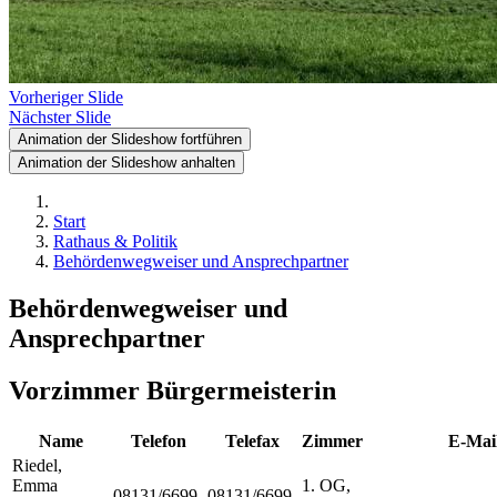
Vorheriger Slide
Nächster Slide
Animation der Slideshow fortführen
Animation der Slideshow anhalten
Start
Rathaus & Politik
Behördenwegweiser und Ansprechpartner
Behördenwegweiser und
Ansprechpartner
Vorzimmer Bürgermeisterin
Name
Telefon
Telefax
Zimmer
E-Mai
Riedel
,
Emma
1. OG,
08131/6699-
08131/6699-