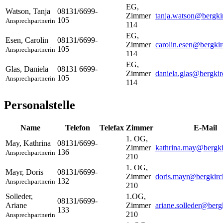
EG,
Watson
,
Tanja
08131/6699-
Zimmer
tanja.watson@bergki
105
Ansprechpartnerin
114
EG,
Esen
,
Carolin
08131/6699-
Zimmer
carolin.esen@bergki
105
Ansprechpartnerin
114
EG,
Glas
,
Daniela
08131 6699-
Zimmer
daniela.glas@bergkir
105
Ansprechpartnerin
114
Personalstelle
Name
Telefon
Telefax
Zimmer
E-Mail
1. OG,
May
,
Kathrina
08131/6699-
Zimmer
kathrina.may@bergki
136
Ansprechpartnerin
210
1. OG,
Mayr
,
Doris
08131/6699-
Zimmer
doris.mayr@bergkirc
132
Ansprechpartnerin
210
Solleder
,
1.OG,
08131/6699-
Ariane
Zimmer
ariane.solleder@berg
133
210
Ansprechpartnerin