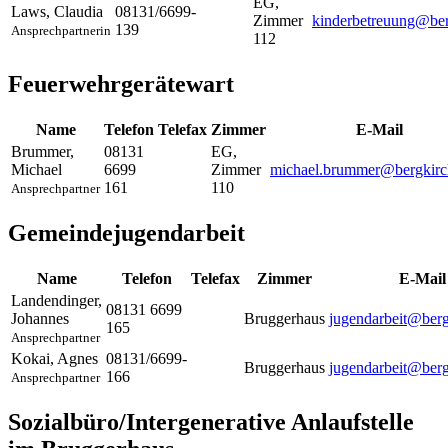
EG,
Laws
,
Claudia
08131/6699-
Zimmer
kinderbetreuung@ber
139
Ansprechpartnerin
112
Feuerwehrgerätewart
Name
Telefon
Telefax
Zimmer
E-Mail
Brummer
,
08131
EG,
Michael
6699
Zimmer
michael.brummer@bergkirc
161
110
Ansprechpartner
Gemeindejugendarbeit
Name
Telefon
Telefax
Zimmer
E-Mail
Landendinger
,
08131 6699
Johannes
Bruggerhaus
jugendarbeit@berg
165
Ansprechpartner
Kokai
,
Agnes
08131/6699-
Bruggerhaus
jugendarbeit@berg
166
Ansprechpartner
Sozialbüro/Intergenerative Anlaufstelle