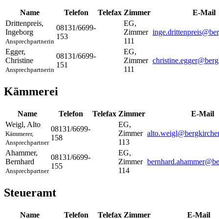
Name
Telefon
Telefax
Zimmer
E-Mail
Drittenpreis
,
EG,
08131/6699-
Ingeborg
Zimmer
inge.drittenpreis@be
153
111
Ansprechpartnerin
Egger
,
EG,
08131/6699-
Christine
Zimmer
christine.egger@berg
151
111
Ansprechpartnerin
Kämmerei
Name
Telefon
Telefax
Zimmer
E-Mail
Weigl
,
Alto
EG,
08131/6699-
Zimmer
alto.weigl@bergkirche
Kämmerer,
158
113
Ansprechpartner
Ahammer
,
EG,
08131/6699-
Bernhard
Zimmer
bernhard.ahammer@ber
155
114
Ansprechpartner
Steueramt
Name
Telefon
Telefax
Zimmer
E-Mail