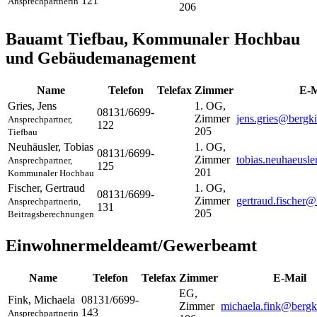
121
Ansprechpartnerin
206
Bauamt Tiefbau, Kommunaler Hochbau
und Gebäudemanagement
Name
Telefon
Telefax
Zimmer
E-M
Gries
,
Jens
1. OG,
08131/6699-
Zimmer
jens.gries@bergk
Ansprechpartner,
122
205
Tiefbau
Neuhäusler
,
Tobias
1. OG,
08131/6699-
Zimmer
tobias.neuhaeusl
Ansprechpartner,
125
201
Kommunaler Hochbau
Fischer
,
Gertraud
1. OG,
08131/6699-
Zimmer
gertraud.fischer@
Ansprechpartnerin,
131
205
Beitragsberechnungen
Einwohnermeldeamt/Gewerbeamt
Name
Telefon
Telefax
Zimmer
E-Mail
EG,
Fink
,
Michaela
08131/6699-
Zimmer
michaela.fink@bergk
143
Ansprechpartnerin