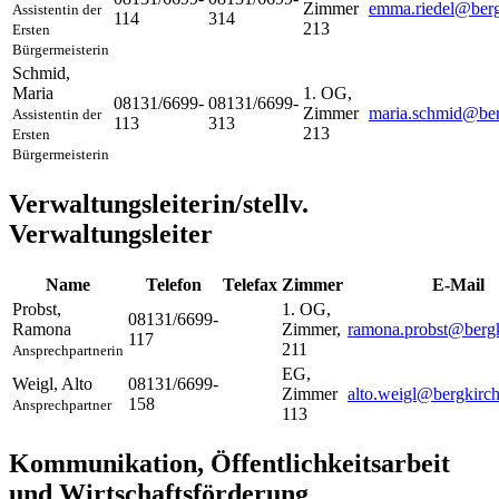
Zimmer
emma.riedel@berg
Assistentin der
114
314
213
Ersten
Bürgermeisterin
Schmid
,
Maria
1. OG,
08131/6699-
08131/6699-
Zimmer
maria.schmid@ber
Assistentin der
113
313
213
Ersten
Bürgermeisterin
Verwaltungsleiterin/stellv.
Verwaltungsleiter
Name
Telefon
Telefax
Zimmer
E-Mail
Probst
,
1. OG,
08131/6699-
Ramona
Zimmer,
ramona.probst@bergk
117
211
Ansprechpartnerin
EG,
Weigl
,
Alto
08131/6699-
Zimmer
alto.weigl@bergkirc
158
Ansprechpartner
113
Kommunikation, Öffentlichkeitsarbeit
und Wirtschaftsförderung