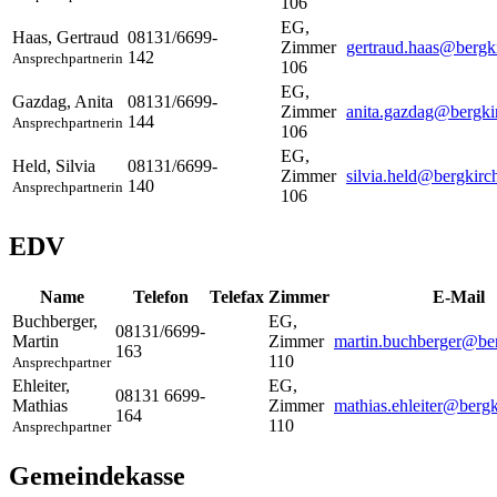
106
EG,
Haas
,
Gertraud
08131/6699-
Zimmer
gertraud.haas@bergk
142
Ansprechpartnerin
106
EG,
Gazdag
,
Anita
08131/6699-
Zimmer
anita.gazdag@bergki
144
Ansprechpartnerin
106
EG,
Held
,
Silvia
08131/6699-
Zimmer
silvia.held@bergkirc
140
Ansprechpartnerin
106
EDV
Name
Telefon
Telefax
Zimmer
E-Mail
Buchberger
,
EG,
08131/6699-
Martin
Zimmer
martin.buchberger@ber
163
110
Ansprechpartner
Ehleiter
,
EG,
08131 6699-
Mathias
Zimmer
mathias.ehleiter@bergk
164
110
Ansprechpartner
Gemeindekasse