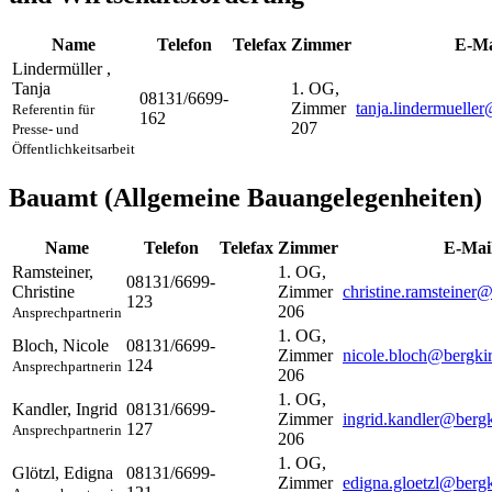
Name
Telefon
Telefax
Zimmer
E-Ma
Lindermüller
,
Tanja
1. OG,
08131/6699-
Zimmer
tanja.lindermuelle
Referentin für
162
207
Presse- und
Öffentlichkeitsarbeit
Bauamt (Allgemeine Bauangelegenheiten)
Name
Telefon
Telefax
Zimmer
E-Mai
Ramsteiner
,
1. OG,
08131/6699-
Christine
Zimmer
christine.ramsteiner
123
206
Ansprechpartnerin
1. OG,
Bloch
,
Nicole
08131/6699-
Zimmer
nicole.bloch@bergki
124
Ansprechpartnerin
206
1. OG,
Kandler
,
Ingrid
08131/6699-
Zimmer
ingrid.kandler@bergk
127
Ansprechpartnerin
206
1. OG,
Glötzl
,
Edigna
08131/6699-
Zimmer
edigna.gloetzl@bergk