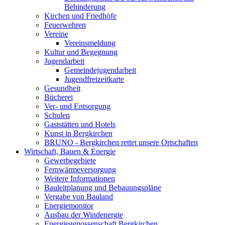
Behinderung
Kirchen und Friedhöfe
Feuerwehren
Vereine
Vereinsmeldung
Kultur und Begegnung
Jugendarbeit
Gemeindejugendarbeit
Jugendfreizeitkarte
Gesundheit
Bücherei
Ver- und Entsorgung
Schulen
Gaststätten und Hotels
Kunst in Bergkirchen
BRUNO - Bergkirchen rettet unsere Ortschaften
Wirtschaft, Bauen & Energie
Gewerbegebiete
Fernwärmeversorgung
Weitere Informationen
Bauleitplanung und Bebauungspläne
Vergabe von Bauland
Energiemonitor
Ausbau der Windenergie
Energiegenossenschaft Bergkirchen