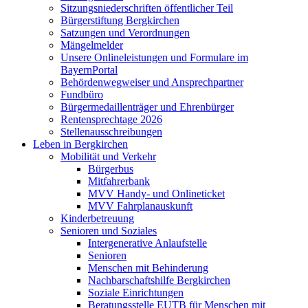
Sitzungsniederschriften öffentlicher Teil
Bürgerstiftung Bergkirchen
Satzungen und Verordnungen
Mängelmelder
Unsere Onlineleistungen und Formulare im
BayernPortal
Behördenwegweiser und Ansprechpartner
Fundbüro
Bürgermedaillenträger und Ehrenbürger
Rentensprechtage 2026
Stellenausschreibungen
Leben in Bergkirchen
Mobilität und Verkehr
Bürgerbus
Mitfahrerbank
MVV Handy- und Onlineticket
MVV Fahrplanauskunft
Kinderbetreuung
Senioren und Soziales
Intergenerative Anlaufstelle
Senioren
Menschen mit Behinderung
Nachbarschaftshilfe Bergkirchen
Soziale Einrichtungen
Beratungsstelle EUTB für Menschen mit