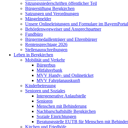
Sitzungsniederschriften öffentlicher Teil
Bürgerstiftung Bergkirchen
Satzungen und Verordnungen
Mängelmelder
Unsere Onlineleistungen und Formulare im BayernPortal
Behördenwegweiser und Ansprechpartner
Fundbüro
Bürgermedaillenträger und Ehrenbürger
Rentensprechtage 2026
Stellenausschreibungen
Leben in Bergkirchen
Mobilität und Verkehr
Bürgerbus
Mitfahrerbank
MVV Handy- und Onlineticket
MVV Fahrplanauskunft
Kinderbetreuung
Senioren und Soziales
Intergenerative Anlaufstelle
Senioren
Menschen mit Behinderung
Nachbarschaftshilfe Bergkirchen
Soziale Einrichtungen
Beratungsstelle EUTB für Menschen mit Behinde
Kirchen und Friedhöfe