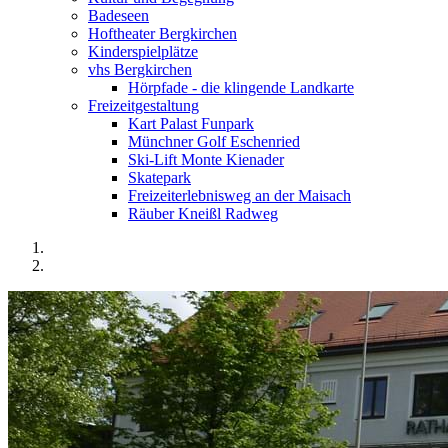
Badeseen
Hoftheater Bergkirchen
Kinderspielplätze
vhs Bergkirchen
Hörpfade - die klingende Landkarte
Freizeitgestaltung
Kart Palast Funpark
Münchner Golf Eschenried
Ski-Lift Monte Kienader
Skatepark
Freizeiterlebnisweg an der Maisach
Räuber Kneißl Radweg