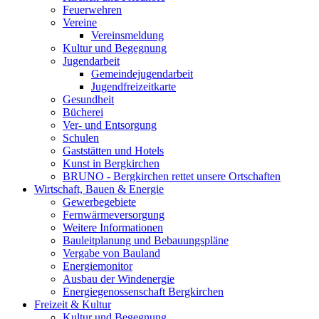
Feuerwehren
Vereine
Vereinsmeldung
Kultur und Begegnung
Jugendarbeit
Gemeindejugendarbeit
Jugendfreizeitkarte
Gesundheit
Bücherei
Ver- und Entsorgung
Schulen
Gaststätten und Hotels
Kunst in Bergkirchen
BRUNO - Bergkirchen rettet unsere Ortschaften
Wirtschaft, Bauen & Energie
Gewerbegebiete
Fernwärmeversorgung
Weitere Informationen
Bauleitplanung und Bebauungspläne
Vergabe von Bauland
Energiemonitor
Ausbau der Windenergie
Energiegenossenschaft Bergkirchen
Freizeit & Kultur
Kultur und Begegnung