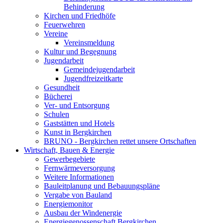
Behinderung
Kirchen und Friedhöfe
Feuerwehren
Vereine
Vereinsmeldung
Kultur und Begegnung
Jugendarbeit
Gemeindejugendarbeit
Jugendfreizeitkarte
Gesundheit
Bücherei
Ver- und Entsorgung
Schulen
Gaststätten und Hotels
Kunst in Bergkirchen
BRUNO - Bergkirchen rettet unsere Ortschaften
Wirtschaft, Bauen & Energie
Gewerbegebiete
Fernwärmeversorgung
Weitere Informationen
Bauleitplanung und Bebauungspläne
Vergabe von Bauland
Energiemonitor
Ausbau der Windenergie
Energiegenossenschaft Bergkirchen