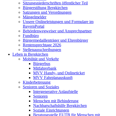
Sitzungsniederschriften öffentlicher Teil
Bürgerstiftung Bergkirchen
Satzungen und Verordnungen
Mängelmelder
Unsere Onlineleistungen und Formulare im
BayernPortal
Behördenwegweiser und Ansprechpartner
Fundbüro
Bürgermedaillenträger und Ehrenbürger
Rentensprechtage 2026
Stellenausschreibungen
Leben in Bergkirchen
Mobilität und Verkehr
Bürgerbus
Mitfahrerbank
MVV Handy- und Onlineticket
MVV Fahrplanauskunft
Kinderbetreuung
Senioren und Soziales
Intergenerative Anlaufstelle
Senioren
Menschen mit Behinderung
Nachbarschaftshilfe Bergkirchen
Soziale Einrichtungen
Beratungsstelle EUTB für Menschen mit