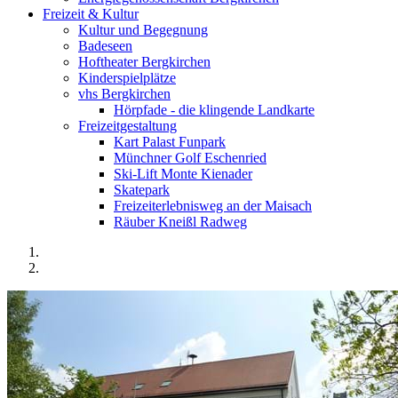
Freizeit & Kultur
Kultur und Begegnung
Badeseen
Hoftheater Bergkirchen
Kinderspielplätze
vhs Bergkirchen
Hörpfade - die klingende Landkarte
Freizeitgestaltung
Kart Palast Funpark
Münchner Golf Eschenried
Ski-Lift Monte Kienader
Skatepark
Freizeiterlebnisweg an der Maisach
Räuber Kneißl Radweg