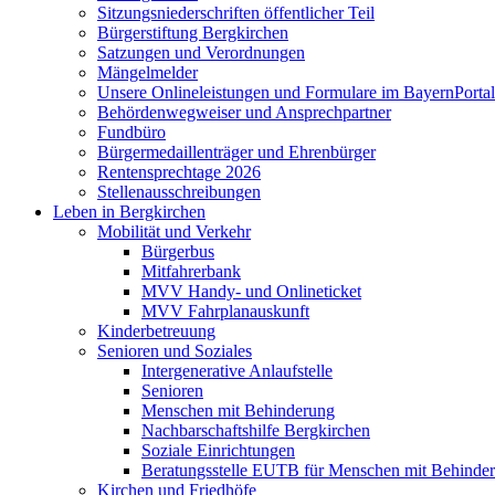
Sitzungsniederschriften öffentlicher Teil
Bürgerstiftung Bergkirchen
Satzungen und Verordnungen
Mängelmelder
Unsere Onlineleistungen und Formulare im BayernPortal
Behördenwegweiser und Ansprechpartner
Fundbüro
Bürgermedaillenträger und Ehrenbürger
Rentensprechtage 2026
Stellenausschreibungen
Leben in Bergkirchen
Mobilität und Verkehr
Bürgerbus
Mitfahrerbank
MVV Handy- und Onlineticket
MVV Fahrplanauskunft
Kinderbetreuung
Senioren und Soziales
Intergenerative Anlaufstelle
Senioren
Menschen mit Behinderung
Nachbarschaftshilfe Bergkirchen
Soziale Einrichtungen
Beratungsstelle EUTB für Menschen mit Behinde
Kirchen und Friedhöfe