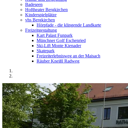
Badeseen
Hoftheater Bergkirchen
Kinderspielplätze
vhs Bergkirchen
Hörpfade - die klingende Landkarte
Freizeitgestaltung
Kart Palast Funpark
Münchner Golf Eschenried
Ski-Lift Monte Kienader
Skatepark
Freizeiterlebnisweg an der Maisach
Räuber Kneißl Radweg