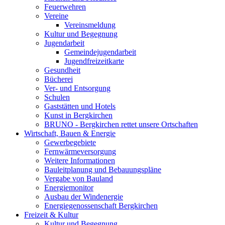
Feuerwehren
Vereine
Vereinsmeldung
Kultur und Begegnung
Jugendarbeit
Gemeindejugendarbeit
Jugendfreizeitkarte
Gesundheit
Bücherei
Ver- und Entsorgung
Schulen
Gaststätten und Hotels
Kunst in Bergkirchen
BRUNO - Bergkirchen rettet unsere Ortschaften
Wirtschaft, Bauen & Energie
Gewerbegebiete
Fernwärmeversorgung
Weitere Informationen
Bauleitplanung und Bebauungspläne
Vergabe von Bauland
Energiemonitor
Ausbau der Windenergie
Energiegenossenschaft Bergkirchen
Freizeit & Kultur
Kultur und Begegnung