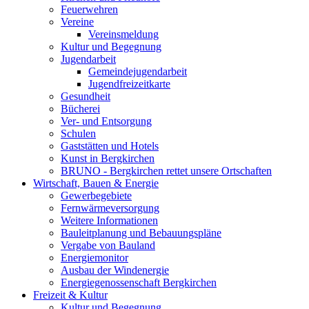
Feuerwehren
Vereine
Vereinsmeldung
Kultur und Begegnung
Jugendarbeit
Gemeindejugendarbeit
Jugendfreizeitkarte
Gesundheit
Bücherei
Ver- und Entsorgung
Schulen
Gaststätten und Hotels
Kunst in Bergkirchen
BRUNO - Bergkirchen rettet unsere Ortschaften
Wirtschaft, Bauen & Energie
Gewerbegebiete
Fernwärmeversorgung
Weitere Informationen
Bauleitplanung und Bebauungspläne
Vergabe von Bauland
Energiemonitor
Ausbau der Windenergie
Energiegenossenschaft Bergkirchen
Freizeit & Kultur
Kultur und Begegnung