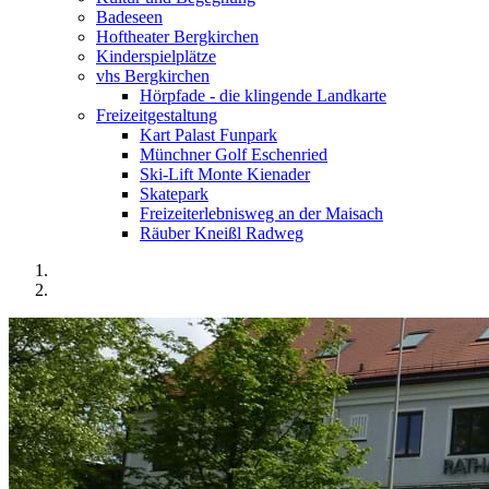
Badeseen
Hoftheater Bergkirchen
Kinderspielplätze
vhs Bergkirchen
Hörpfade - die klingende Landkarte
Freizeitgestaltung
Kart Palast Funpark
Münchner Golf Eschenried
Ski-Lift Monte Kienader
Skatepark
Freizeiterlebnisweg an der Maisach
Räuber Kneißl Radweg