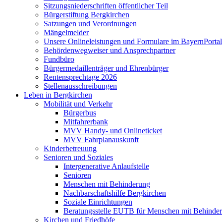
Sitzungsniederschriften öffentlicher Teil
Bürgerstiftung Bergkirchen
Satzungen und Verordnungen
Mängelmelder
Unsere Onlineleistungen und Formulare im BayernPortal
Behördenwegweiser und Ansprechpartner
Fundbüro
Bürgermedaillenträger und Ehrenbürger
Rentensprechtage 2026
Stellenausschreibungen
Leben in Bergkirchen
Mobilität und Verkehr
Bürgerbus
Mitfahrerbank
MVV Handy- und Onlineticket
MVV Fahrplanauskunft
Kinderbetreuung
Senioren und Soziales
Intergenerative Anlaufstelle
Senioren
Menschen mit Behinderung
Nachbarschaftshilfe Bergkirchen
Soziale Einrichtungen
Beratungsstelle EUTB für Menschen mit Behinde
Kirchen und Friedhöfe