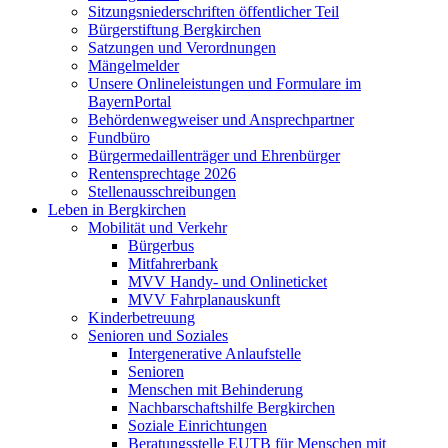
Sitzungsniederschriften öffentlicher Teil
Bürgerstiftung Bergkirchen
Satzungen und Verordnungen
Mängelmelder
Unsere Onlineleistungen und Formulare im
BayernPortal
Behördenwegweiser und Ansprechpartner
Fundbüro
Bürgermedaillenträger und Ehrenbürger
Rentensprechtage 2026
Stellenausschreibungen
Leben in Bergkirchen
Mobilität und Verkehr
Bürgerbus
Mitfahrerbank
MVV Handy- und Onlineticket
MVV Fahrplanauskunft
Kinderbetreuung
Senioren und Soziales
Intergenerative Anlaufstelle
Senioren
Menschen mit Behinderung
Nachbarschaftshilfe Bergkirchen
Soziale Einrichtungen
Beratungsstelle EUTB für Menschen mit