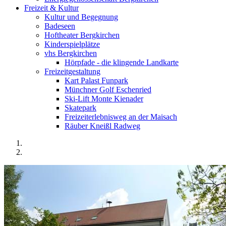
Freizeit & Kultur
Kultur und Begegnung
Badeseen
Hoftheater Bergkirchen
Kinderspielplätze
vhs Bergkirchen
Hörpfade - die klingende Landkarte
Freizeitgestaltung
Kart Palast Funpark
Münchner Golf Eschenried
Ski-Lift Monte Kienader
Skatepark
Freizeiterlebnisweg an der Maisach
Räuber Kneißl Radweg