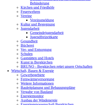
Behinderung
Kirchen und Friedhöfe
Feuerwehren
Vereine
Vereinsmeldung
Kultur und Begegnung
Jugendarbeit
Gemeindejugendarbeit
Jugendfreizeitkarte
Gesundheit
Bücherei
Ver- und Entsorgung
Schulen
Gaststätten und Hotels
Kunst in Bergkirchen
BRUNO - Bergkirchen rettet unsere Ortschaften
Wirtschaft, Bauen & Energie
Gewerbegebiete
Fernwärmeversorgung
Weitere Informationen
Bauleitplanung und Bebauungspläne
Vergabe von Bauland
Energiemonitor
Ausbau der Windenergie
Energiegenossenschaft Bergkirchen