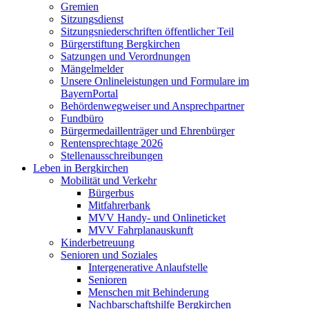
Gremien
Sitzungsdienst
Sitzungsniederschriften öffentlicher Teil
Bürgerstiftung Bergkirchen
Satzungen und Verordnungen
Mängelmelder
Unsere Onlineleistungen und Formulare im
BayernPortal
Behördenwegweiser und Ansprechpartner
Fundbüro
Bürgermedaillenträger und Ehrenbürger
Rentensprechtage 2026
Stellenausschreibungen
Leben in Bergkirchen
Mobilität und Verkehr
Bürgerbus
Mitfahrerbank
MVV Handy- und Onlineticket
MVV Fahrplanauskunft
Kinderbetreuung
Senioren und Soziales
Intergenerative Anlaufstelle
Senioren
Menschen mit Behinderung
Nachbarschaftshilfe Bergkirchen