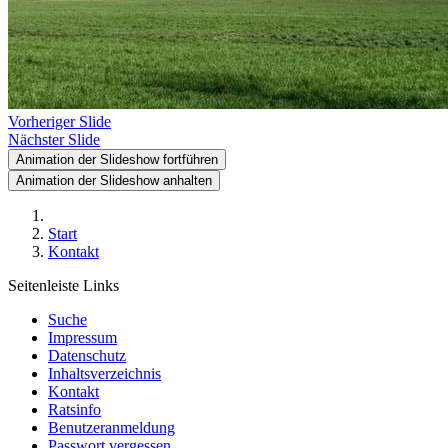
Vorheriger Slide
Nächster Slide
Animation der Slideshow fortführen
Animation der Slideshow anhalten
Start
Kontakt
Seitenleiste Links
Suche
Impressum
Datenschutz
Inhaltsverzeichnis
Kontakt
Ratsinfo
Benutzeranmeldung
Passwort vergessen