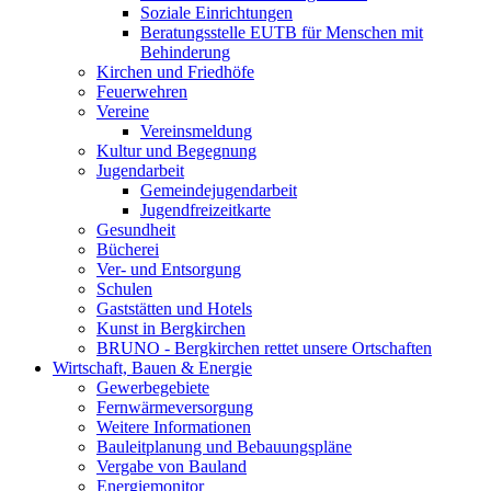
Soziale Einrichtungen
Beratungsstelle EUTB für Menschen mit
Behinderung
Kirchen und Friedhöfe
Feuerwehren
Vereine
Vereinsmeldung
Kultur und Begegnung
Jugendarbeit
Gemeindejugendarbeit
Jugendfreizeitkarte
Gesundheit
Bücherei
Ver- und Entsorgung
Schulen
Gaststätten und Hotels
Kunst in Bergkirchen
BRUNO - Bergkirchen rettet unsere Ortschaften
Wirtschaft, Bauen & Energie
Gewerbegebiete
Fernwärmeversorgung
Weitere Informationen
Bauleitplanung und Bebauungspläne
Vergabe von Bauland
Energiemonitor