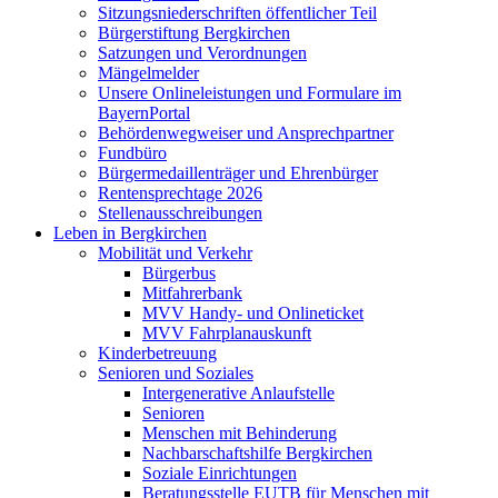
Sitzungsniederschriften öffentlicher Teil
Bürgerstiftung Bergkirchen
Satzungen und Verordnungen
Mängelmelder
Unsere Onlineleistungen und Formulare im
BayernPortal
Behördenwegweiser und Ansprechpartner
Fundbüro
Bürgermedaillenträger und Ehrenbürger
Rentensprechtage 2026
Stellenausschreibungen
Leben in Bergkirchen
Mobilität und Verkehr
Bürgerbus
Mitfahrerbank
MVV Handy- und Onlineticket
MVV Fahrplanauskunft
Kinderbetreuung
Senioren und Soziales
Intergenerative Anlaufstelle
Senioren
Menschen mit Behinderung
Nachbarschaftshilfe Bergkirchen
Soziale Einrichtungen
Beratungsstelle EUTB für Menschen mit