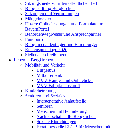
Sitzungsniederschriften öffentlicher Teil
Bürgerstiftung Bergkirchen
Satzungen und Verordnungen
Mängelmelder
Unsere Onlineleistungen und Formulare im
BayernPortal
Behördenwegweiser und Ansprechpartner
Fundbüro
Bürgermedaillenträger und Ehrenbürger
Rentensprechtage 2026
Stellenausschreibungen
Leben in Bergkirchen
Mobilität und Verkehr
Bürgerbus
Mitfahrerbank
MVV Handy- und Onlineticket
MVV Fahrplanauskunft
Kinderbetreuung
Senioren und Soziales
Intergenerative Anlaufstelle
Senioren
Menschen mit Behinderung
Nachbarschaftshilfe Bergkirchen
Soziale Einrichtungen
Beratungsstelle EUTB für Menschen mit