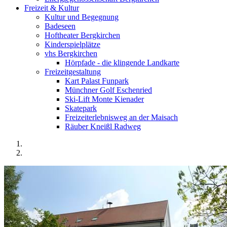
Freizeit & Kultur
Kultur und Begegnung
Badeseen
Hoftheater Bergkirchen
Kinderspielplätze
vhs Bergkirchen
Hörpfade - die klingende Landkarte
Freizeitgestaltung
Kart Palast Funpark
Münchner Golf Eschenried
Ski-Lift Monte Kienader
Skatepark
Freizeiterlebnisweg an der Maisach
Räuber Kneißl Radweg