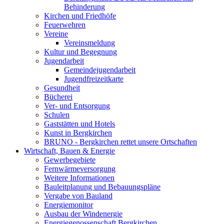
Behinderung
Kirchen und Friedhöfe
Feuerwehren
Vereine
Vereinsmeldung
Kultur und Begegnung
Jugendarbeit
Gemeindejugendarbeit
Jugendfreizeitkarte
Gesundheit
Bücherei
Ver- und Entsorgung
Schulen
Gaststätten und Hotels
Kunst in Bergkirchen
BRUNO - Bergkirchen rettet unsere Ortschaften
Wirtschaft, Bauen & Energie
Gewerbegebiete
Fernwärmeversorgung
Weitere Informationen
Bauleitplanung und Bebauungspläne
Vergabe von Bauland
Energiemonitor
Ausbau der Windenergie
Energiegenossenschaft Bergkirchen