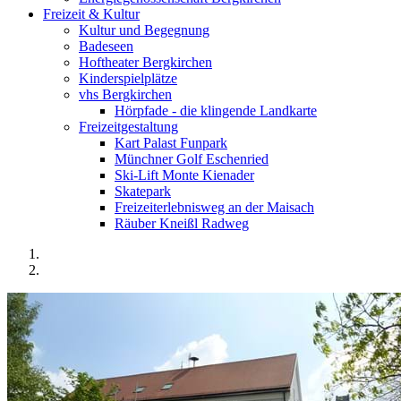
Freizeit & Kultur
Kultur und Begegnung
Badeseen
Hoftheater Bergkirchen
Kinderspielplätze
vhs Bergkirchen
Hörpfade - die klingende Landkarte
Freizeitgestaltung
Kart Palast Funpark
Münchner Golf Eschenried
Ski-Lift Monte Kienader
Skatepark
Freizeiterlebnisweg an der Maisach
Räuber Kneißl Radweg