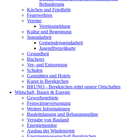
Behinderung
Kirchen und Friedhöfe
Feuerwehren
Vereine
Vereinsmeldung
Kultur und Begegnung
Jugendarbeit
Gemeindejugendarbeit
Jugendfreizeitkarte
Gesundheit
Bücherei
Ver- und Entsorgung
Schulen
Gaststätten und Hotels
Kunst in Bergkirchen
BRUNO - Bergkirchen rettet unsere Ortschaften
Wirtschaft, Bauen & Energie
Gewerbegebiete
Fernwärmeversorgung
Weitere Informationen
Bauleitplanung und Bebauungspläne
Vergabe von Bauland
Energiemonitor
Ausbau der Windenergie
Energiegenossenschaft Bergkirchen