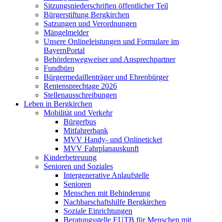
Sitzungsniederschriften öffentlicher Teil
Bürgerstiftung Bergkirchen
Satzungen und Verordnungen
Mängelmelder
Unsere Onlineleistungen und Formulare im
BayernPortal
Behördenwegweiser und Ansprechpartner
Fundbüro
Bürgermedaillenträger und Ehrenbürger
Rentensprechtage 2026
Stellenausschreibungen
Leben in Bergkirchen
Mobilität und Verkehr
Bürgerbus
Mitfahrerbank
MVV Handy- und Onlineticket
MVV Fahrplanauskunft
Kinderbetreuung
Senioren und Soziales
Intergenerative Anlaufstelle
Senioren
Menschen mit Behinderung
Nachbarschaftshilfe Bergkirchen
Soziale Einrichtungen
Beratungsstelle EUTB für Menschen mit