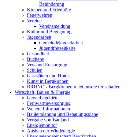
Behinderung
Kirchen und Friedhöfe
Feuerwehren
Vereine
Vereinsmeldung
Kultur und Begegnung
Jugendarbeit
Gemeindejugendarbeit
Jugendfreizeitkarte
Gesundheit
Bücherei
Ver- und Entsorgung
Schulen
Gaststätten und Hotels
Kunst in Bergkirchen
BRUNO - Bergkirchen rettet unsere Ortschaften
Wirtschaft, Bauen & Energie
Gewerbegebiete
Fernwärmeversorgung
Weitere Informationen
Bauleitplanung und Bebauungspläne
Vergabe von Bauland
Energiemonitor
Ausbau der Windenergie
Energiegenossenschaft Bergkirchen