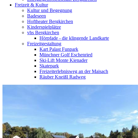
Freizeit & Kultur
Kultur und Begegnung
Badeseen
Hoftheater Bergkirchen
Kinderspielplätze
vhs Bergkirchen
Hörpfade - die klingende Landkarte
Freizeitgestaltung
Kart Palast Funpark
Münchner Golf Eschenried
Ski-Lift Monte Kienader
Skatepark
Freizeiterlebnisweg an der Maisach
Räuber Kneißl Radweg