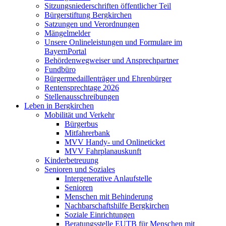
Sitzungsniederschriften öffentlicher Teil
Bürgerstiftung Bergkirchen
Satzungen und Verordnungen
Mängelmelder
Unsere Onlineleistungen und Formulare im
BayernPortal
Behördenwegweiser und Ansprechpartner
Fundbüro
Bürgermedaillenträger und Ehrenbürger
Rentensprechtage 2026
Stellenausschreibungen
Leben in Bergkirchen
Mobilität und Verkehr
Bürgerbus
Mitfahrerbank
MVV Handy- und Onlineticket
MVV Fahrplanauskunft
Kinderbetreuung
Senioren und Soziales
Intergenerative Anlaufstelle
Senioren
Menschen mit Behinderung
Nachbarschaftshilfe Bergkirchen
Soziale Einrichtungen
Beratungsstelle EUTB für Menschen mit