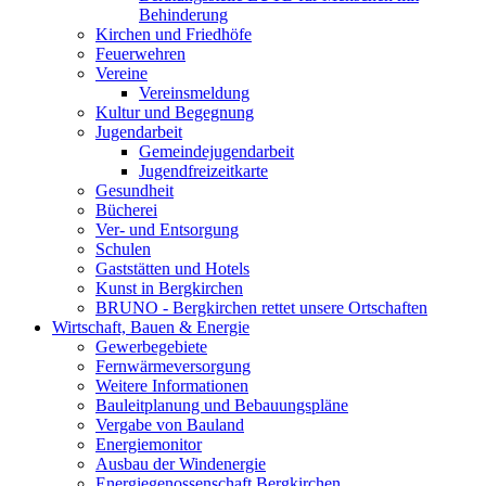
Behinderung
Kirchen und Friedhöfe
Feuerwehren
Vereine
Vereinsmeldung
Kultur und Begegnung
Jugendarbeit
Gemeindejugendarbeit
Jugendfreizeitkarte
Gesundheit
Bücherei
Ver- und Entsorgung
Schulen
Gaststätten und Hotels
Kunst in Bergkirchen
BRUNO - Bergkirchen rettet unsere Ortschaften
Wirtschaft, Bauen & Energie
Gewerbegebiete
Fernwärmeversorgung
Weitere Informationen
Bauleitplanung und Bebauungspläne
Vergabe von Bauland
Energiemonitor
Ausbau der Windenergie
Energiegenossenschaft Bergkirchen