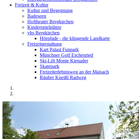
Freizeit & Kultur
Kultur und Begegnung
Badeseen
Hoftheater Bergkirchen
Kinderspielplätze
vhs Bergkirchen
Hörpfade - die klingende Landkarte
Freizeitgestaltung
Kart Palast Funpark
Münchner Golf Eschenried
Ski-Lift Monte Kienader
Skatepark
Freizeiterlebnisweg an der Maisach
Räuber Kneißl Radweg