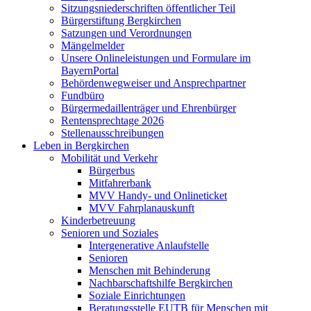
Sitzungsniederschriften öffentlicher Teil
Bürgerstiftung Bergkirchen
Satzungen und Verordnungen
Mängelmelder
Unsere Onlineleistungen und Formulare im
BayernPortal
Behördenwegweiser und Ansprechpartner
Fundbüro
Bürgermedaillenträger und Ehrenbürger
Rentensprechtage 2026
Stellenausschreibungen
Leben in Bergkirchen
Mobilität und Verkehr
Bürgerbus
Mitfahrerbank
MVV Handy- und Onlineticket
MVV Fahrplanauskunft
Kinderbetreuung
Senioren und Soziales
Intergenerative Anlaufstelle
Senioren
Menschen mit Behinderung
Nachbarschaftshilfe Bergkirchen
Soziale Einrichtungen
Beratungsstelle EUTB für Menschen mit