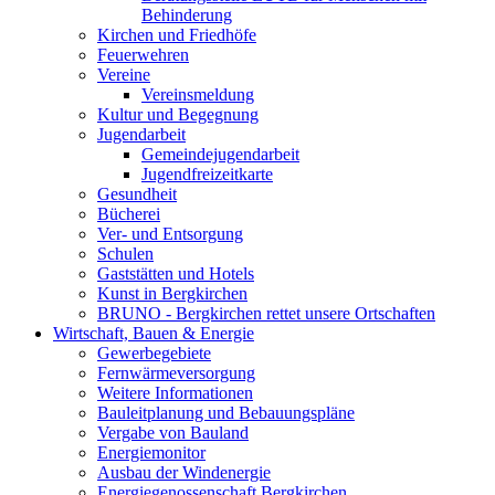
Behinderung
Kirchen und Friedhöfe
Feuerwehren
Vereine
Vereinsmeldung
Kultur und Begegnung
Jugendarbeit
Gemeindejugendarbeit
Jugendfreizeitkarte
Gesundheit
Bücherei
Ver- und Entsorgung
Schulen
Gaststätten und Hotels
Kunst in Bergkirchen
BRUNO - Bergkirchen rettet unsere Ortschaften
Wirtschaft, Bauen & Energie
Gewerbegebiete
Fernwärmeversorgung
Weitere Informationen
Bauleitplanung und Bebauungspläne
Vergabe von Bauland
Energiemonitor
Ausbau der Windenergie
Energiegenossenschaft Bergkirchen