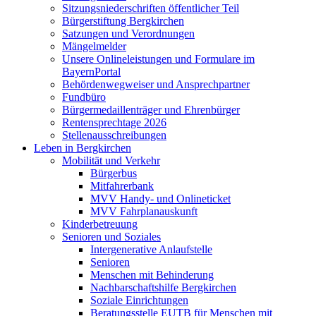
Sitzungsniederschriften öffentlicher Teil
Bürgerstiftung Bergkirchen
Satzungen und Verordnungen
Mängelmelder
Unsere Onlineleistungen und Formulare im
BayernPortal
Behördenwegweiser und Ansprechpartner
Fundbüro
Bürgermedaillenträger und Ehrenbürger
Rentensprechtage 2026
Stellenausschreibungen
Leben in Bergkirchen
Mobilität und Verkehr
Bürgerbus
Mitfahrerbank
MVV Handy- und Onlineticket
MVV Fahrplanauskunft
Kinderbetreuung
Senioren und Soziales
Intergenerative Anlaufstelle
Senioren
Menschen mit Behinderung
Nachbarschaftshilfe Bergkirchen
Soziale Einrichtungen
Beratungsstelle EUTB für Menschen mit