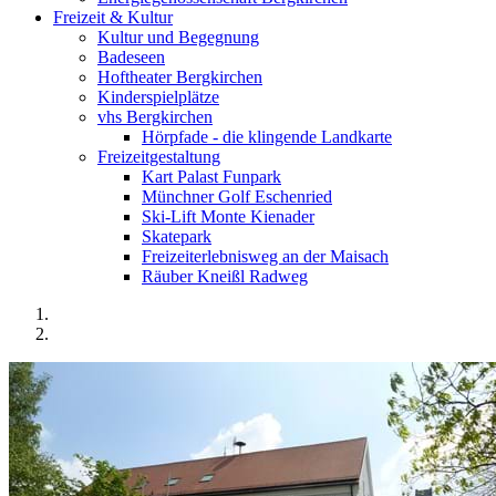
Freizeit & Kultur
Kultur und Begegnung
Badeseen
Hoftheater Bergkirchen
Kinderspielplätze
vhs Bergkirchen
Hörpfade - die klingende Landkarte
Freizeitgestaltung
Kart Palast Funpark
Münchner Golf Eschenried
Ski-Lift Monte Kienader
Skatepark
Freizeiterlebnisweg an der Maisach
Räuber Kneißl Radweg