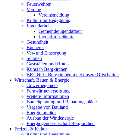
Feuerwehren
Vereine
Vereinsmeldung
Kultur und Begegnung
Jugendarbeit
Gemeindejugendarbeit
Jugendfreizeitkarte
Gesundheit
Bücherei
Ver- und Entsorgung
Schulen
Gaststätten und Hotels
Kunst in Bergkirchen
BRUNO - Bergkirchen rettet unsere Ortschaften
Wirtschaft, Bauen & Energie
Gewerbegebiete
Fernwärmeversorgung
Weitere Informationen
Bauleitplanung und Bebauungspläne
Vergabe von Bauland
Energiemonitor
Ausbau der Windenergie
Energiegenossenschaft Bergkirchen
Freizeit & Kultur
Kultur und Begegnung