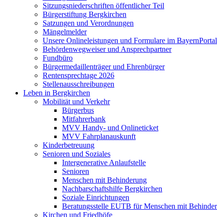
Sitzungsniederschriften öffentlicher Teil
Bürgerstiftung Bergkirchen
Satzungen und Verordnungen
Mängelmelder
Unsere Onlineleistungen und Formulare im BayernPortal
Behördenwegweiser und Ansprechpartner
Fundbüro
Bürgermedaillenträger und Ehrenbürger
Rentensprechtage 2026
Stellenausschreibungen
Leben in Bergkirchen
Mobilität und Verkehr
Bürgerbus
Mitfahrerbank
MVV Handy- und Onlineticket
MVV Fahrplanauskunft
Kinderbetreuung
Senioren und Soziales
Intergenerative Anlaufstelle
Senioren
Menschen mit Behinderung
Nachbarschaftshilfe Bergkirchen
Soziale Einrichtungen
Beratungsstelle EUTB für Menschen mit Behinde
Kirchen und Friedhöfe