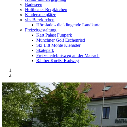
Badeseen
Hoftheater Bergkirchen
Kinderspielplätze
vhs Bergkirchen
Hörpfade - die klingende Landkarte
Freizeitgestaltung
Kart Palast Funpark
Münchner Golf Eschenried
Ski-Lift Monte Kienader
Skatepark
Freizeiterlebnisweg an der Maisach
Räuber Kneißl Radweg