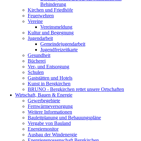
Behinderung
Kirchen und Friedhöfe
Feuerwehren
Vereine
Vereinsmeldung
Kultur und Begegnung
Jugendarbeit
Gemeindejugendarbeit
Jugendfreizeitkarte
Gesundheit
Bücherei
Ver- und Entsorgung
Schulen
Gaststätten und Hotels
Kunst in Bergkirchen
BRUNO - Bergkirchen rettet unsere Ortschaften
Wirtschaft, Bauen & Energie
Gewerbegebiete
Fernwärmeversorgung
Weitere Informationen
Bauleitplanung und Bebauungspläne
Vergabe von Bauland
Energiemonitor
Ausbau der Windenergie
Energiegenossenschaft Bergkirchen