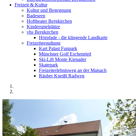
Freizeit & Kultur
Kultur und Begegnung
Badeseen
Hoftheater Bergkirchen
Kinderspielplätze
vhs Bergkirchen
Hörpfade - die klingende Landkarte
Freizeitgestaltung
Kart Palast Funpark
Münchner Golf Eschenried
Ski-Lift Monte Kienader
Skatepark
Freizeiterlebnisweg an der Maisach
Räuber Kneißl Radweg