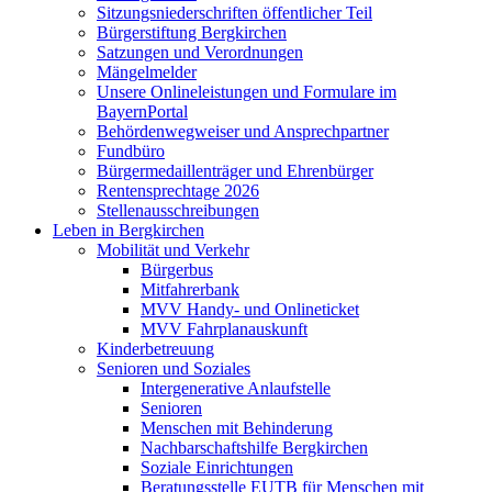
Sitzungsniederschriften öffentlicher Teil
Bürgerstiftung Bergkirchen
Satzungen und Verordnungen
Mängelmelder
Unsere Onlineleistungen und Formulare im
BayernPortal
Behördenwegweiser und Ansprechpartner
Fundbüro
Bürgermedaillenträger und Ehrenbürger
Rentensprechtage 2026
Stellenausschreibungen
Leben in Bergkirchen
Mobilität und Verkehr
Bürgerbus
Mitfahrerbank
MVV Handy- und Onlineticket
MVV Fahrplanauskunft
Kinderbetreuung
Senioren und Soziales
Intergenerative Anlaufstelle
Senioren
Menschen mit Behinderung
Nachbarschaftshilfe Bergkirchen
Soziale Einrichtungen
Beratungsstelle EUTB für Menschen mit