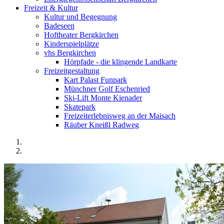
Freizeit & Kultur
Kultur und Begegnung
Badeseen
Hoftheater Bergkirchen
Kinderspielplätze
vhs Bergkirchen
Hörpfade - die klingende Landkarte
Freizeitgestaltung
Kart Palast Funpark
Münchner Golf Eschenried
Ski-Lift Monte Kienader
Skatepark
Freizeiterlebnisweg an der Maisach
Räuber Kneißl Radweg