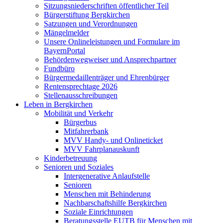
Sitzungsniederschriften öffentlicher Teil
Bürgerstiftung Bergkirchen
Satzungen und Verordnungen
Mängelmelder
Unsere Onlineleistungen und Formulare im
BayernPortal
Behördenwegweiser und Ansprechpartner
Fundbüro
Bürgermedaillenträger und Ehrenbürger
Rentensprechtage 2026
Stellenausschreibungen
Leben in Bergkirchen
Mobilität und Verkehr
Bürgerbus
Mitfahrerbank
MVV Handy- und Onlineticket
MVV Fahrplanauskunft
Kinderbetreuung
Senioren und Soziales
Intergenerative Anlaufstelle
Senioren
Menschen mit Behinderung
Nachbarschaftshilfe Bergkirchen
Soziale Einrichtungen
Beratungsstelle EUTB für Menschen mit