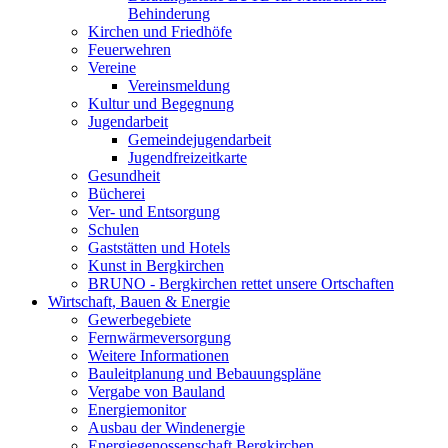
Behinderung
Kirchen und Friedhöfe
Feuerwehren
Vereine
Vereinsmeldung
Kultur und Begegnung
Jugendarbeit
Gemeindejugendarbeit
Jugendfreizeitkarte
Gesundheit
Bücherei
Ver- und Entsorgung
Schulen
Gaststätten und Hotels
Kunst in Bergkirchen
BRUNO - Bergkirchen rettet unsere Ortschaften
Wirtschaft, Bauen & Energie
Gewerbegebiete
Fernwärmeversorgung
Weitere Informationen
Bauleitplanung und Bebauungspläne
Vergabe von Bauland
Energiemonitor
Ausbau der Windenergie
Energiegenossenschaft Bergkirchen