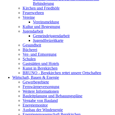
Behinderung
Kirchen und Friedhöfe
Feuerwehren
Vereine
Vereinsmeldung
Kultur und Begegnung
Jugendarbeit
Gemeindejugendarbeit
Jugendfreizeitkarte
Gesundheit
Bücherei
Ver- und Entsorgung
Schulen
Gaststätten und Hotels
Kunst in Bergkirchen
BRUNO - Bergkirchen rettet unsere Ortschaften
Wirtschaft, Bauen & Energie
Gewerbegebiete
Fernwärmeversorgung
Weitere Informationen
Bauleitplanung und Bebauungspläne
Vergabe von Bauland
Energiemonitor
Ausbau der Windenergie
Energiegenossenschaft Bergkirchen