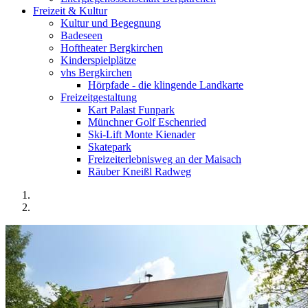
Freizeit & Kultur
Kultur und Begegnung
Badeseen
Hoftheater Bergkirchen
Kinderspielplätze
vhs Bergkirchen
Hörpfade - die klingende Landkarte
Freizeitgestaltung
Kart Palast Funpark
Münchner Golf Eschenried
Ski-Lift Monte Kienader
Skatepark
Freizeiterlebnisweg an der Maisach
Räuber Kneißl Radweg