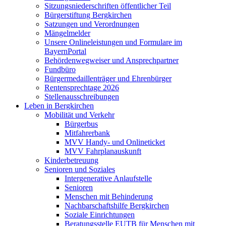
Sitzungsniederschriften öffentlicher Teil
Bürgerstiftung Bergkirchen
Satzungen und Verordnungen
Mängelmelder
Unsere Onlineleistungen und Formulare im
BayernPortal
Behördenwegweiser und Ansprechpartner
Fundbüro
Bürgermedaillenträger und Ehrenbürger
Rentensprechtage 2026
Stellenausschreibungen
Leben in Bergkirchen
Mobilität und Verkehr
Bürgerbus
Mitfahrerbank
MVV Handy- und Onlineticket
MVV Fahrplanauskunft
Kinderbetreuung
Senioren und Soziales
Intergenerative Anlaufstelle
Senioren
Menschen mit Behinderung
Nachbarschaftshilfe Bergkirchen
Soziale Einrichtungen
Beratungsstelle EUTB für Menschen mit