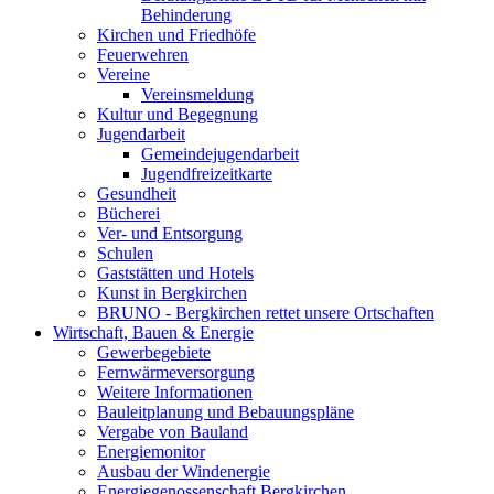
Behinderung
Kirchen und Friedhöfe
Feuerwehren
Vereine
Vereinsmeldung
Kultur und Begegnung
Jugendarbeit
Gemeindejugendarbeit
Jugendfreizeitkarte
Gesundheit
Bücherei
Ver- und Entsorgung
Schulen
Gaststätten und Hotels
Kunst in Bergkirchen
BRUNO - Bergkirchen rettet unsere Ortschaften
Wirtschaft, Bauen & Energie
Gewerbegebiete
Fernwärmeversorgung
Weitere Informationen
Bauleitplanung und Bebauungspläne
Vergabe von Bauland
Energiemonitor
Ausbau der Windenergie
Energiegenossenschaft Bergkirchen