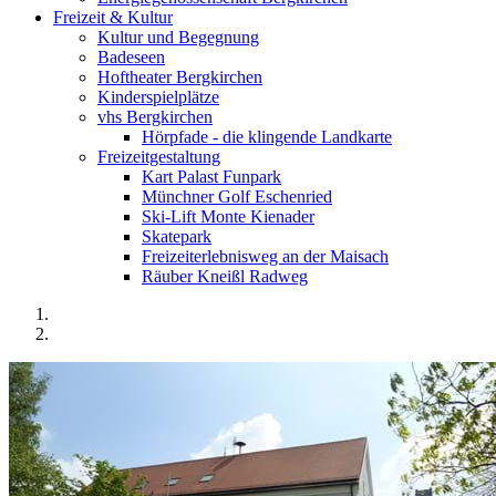
Freizeit & Kultur
Kultur und Begegnung
Badeseen
Hoftheater Bergkirchen
Kinderspielplätze
vhs Bergkirchen
Hörpfade - die klingende Landkarte
Freizeitgestaltung
Kart Palast Funpark
Münchner Golf Eschenried
Ski-Lift Monte Kienader
Skatepark
Freizeiterlebnisweg an der Maisach
Räuber Kneißl Radweg