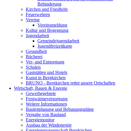
Behinderung
Kirchen und Friedhöfe
Feuerwehren
Vereine
Vereinsmeldung
Kultur und Begegnung
Jugendarbeit
Gemeindejugendarbeit
Jugendfreizeitkarte
Gesundheit
Bücherei
Ver- und Entsorgung
Schulen
Gaststätten und Hotels
Kunst in Bergkirchen
BRUNO - Bergkirchen rettet unsere Ortschaften
Wirtschaft, Bauen & Energie
Gewerbegebiete
Fernwärmeversorgung
Weitere Informationen
Bauleitplanung und Bebauungspläne
Vergabe von Bauland
Energiemonitor
Ausbau der Windenergie
Energiegenossenschaft Bergkirchen