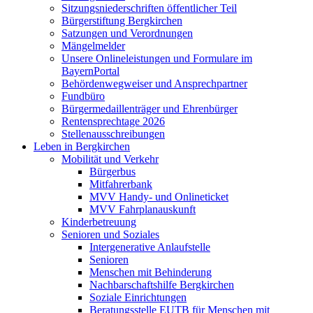
Sitzungsniederschriften öffentlicher Teil
Bürgerstiftung Bergkirchen
Satzungen und Verordnungen
Mängelmelder
Unsere Onlineleistungen und Formulare im
BayernPortal
Behördenwegweiser und Ansprechpartner
Fundbüro
Bürgermedaillenträger und Ehrenbürger
Rentensprechtage 2026
Stellenausschreibungen
Leben in Bergkirchen
Mobilität und Verkehr
Bürgerbus
Mitfahrerbank
MVV Handy- und Onlineticket
MVV Fahrplanauskunft
Kinderbetreuung
Senioren und Soziales
Intergenerative Anlaufstelle
Senioren
Menschen mit Behinderung
Nachbarschaftshilfe Bergkirchen
Soziale Einrichtungen
Beratungsstelle EUTB für Menschen mit