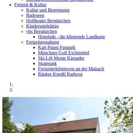
Freizeit & Kultur
Kultur und Begegnung
Badeseen
Hoftheater Bergkirchen
Kinderspielplätze
vhs Bergkirchen
Hörpfade - die klingende Landkarte
Freizeitgestaltung
Kart Palast Funpark
Münchner Golf Eschenried
Ski-Lift Monte Kienader
Skatepark
Freizeiterlebnisweg an der Maisach
Räuber Kneißl Radweg