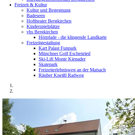
Freizeit & Kultur
Kultur und Begegnung
Badeseen
Hoftheater Bergkirchen
Kinderspielplätze
vhs Bergkirchen
Hörpfade - die klingende Landkarte
Freizeitgestaltung
Kart Palast Funpark
Münchner Golf Eschenried
Ski-Lift Monte Kienader
Skatepark
Freizeiterlebnisweg an der Maisach
Räuber Kneißl Radweg