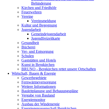
Behinderung
Kirchen und Friedhöfe
Feuerwehren
Vereine
Vereinsmeldung
Kultur und Begegnung
Jugendarbeit
Gemeindejugendarbeit
Jugendfreizeitkarte
Gesundheit
Bücherei
Ver- und Entsorgung
Schulen
Gaststätten und Hotels
Kunst in Bergkirchen
BRUNO - Bergkirchen rettet unsere Ortschaften
Wirtschaft, Bauen & Energie
Gewerbegebiete
Fernwärmeversorgung
Weitere Informationen
Bauleitplanung und Bebauungspläne
Vergabe von Bauland
Energiemonitor
Ausbau der Windenergie
Energiegenossenschaft Bergkirchen