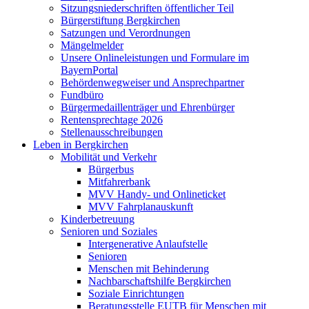
Sitzungsniederschriften öffentlicher Teil
Bürgerstiftung Bergkirchen
Satzungen und Verordnungen
Mängelmelder
Unsere Onlineleistungen und Formulare im
BayernPortal
Behördenwegweiser und Ansprechpartner
Fundbüro
Bürgermedaillenträger und Ehrenbürger
Rentensprechtage 2026
Stellenausschreibungen
Leben in Bergkirchen
Mobilität und Verkehr
Bürgerbus
Mitfahrerbank
MVV Handy- und Onlineticket
MVV Fahrplanauskunft
Kinderbetreuung
Senioren und Soziales
Intergenerative Anlaufstelle
Senioren
Menschen mit Behinderung
Nachbarschaftshilfe Bergkirchen
Soziale Einrichtungen
Beratungsstelle EUTB für Menschen mit