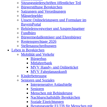
Sitzungsniederschriften öffentlicher Teil
Bürgerstiftung Bergkirchen
Satzungen und Verordnungen
Mängelmelder
Unsere Onlineleistungen und Formulare im
BayernPortal
Behördenwegweiser und Ansprechpartner
Fundbüro
Bürgermedaillenträger und Ehrenbürger
Rentensprechtage 2026
Stellenausschreibungen
Leben in Bergkirchen
Mobilität und Verkehr
Bürgerbus
Mitfahrerbank
MVV Handy- und Onlineticket
MVV Fahrplanauskunft
Kinderbetreuung
Senioren und Soziales
Intergenerative Anlaufstelle
Senioren
Menschen mit Behinderung
Nachbarschaftshilfe Bergkirchen
Soziale Einrichtungen
Beratungsstelle EUTB für Menschen mit