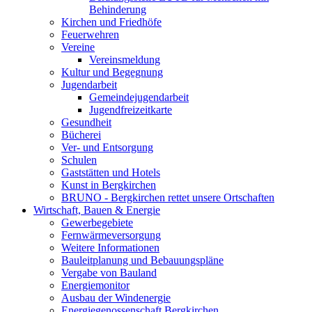
Behinderung
Kirchen und Friedhöfe
Feuerwehren
Vereine
Vereinsmeldung
Kultur und Begegnung
Jugendarbeit
Gemeindejugendarbeit
Jugendfreizeitkarte
Gesundheit
Bücherei
Ver- und Entsorgung
Schulen
Gaststätten und Hotels
Kunst in Bergkirchen
BRUNO - Bergkirchen rettet unsere Ortschaften
Wirtschaft, Bauen & Energie
Gewerbegebiete
Fernwärmeversorgung
Weitere Informationen
Bauleitplanung und Bebauungspläne
Vergabe von Bauland
Energiemonitor
Ausbau der Windenergie
Energiegenossenschaft Bergkirchen