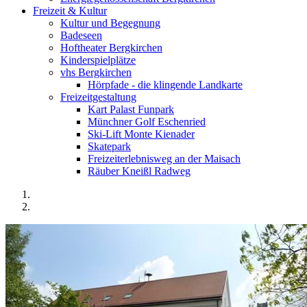
Freizeit & Kultur
Kultur und Begegnung
Badeseen
Hoftheater Bergkirchen
Kinderspielplätze
vhs Bergkirchen
Hörpfade - die klingende Landkarte
Freizeitgestaltung
Kart Palast Funpark
Münchner Golf Eschenried
Ski-Lift Monte Kienader
Skatepark
Freizeiterlebnisweg an der Maisach
Räuber Kneißl Radweg