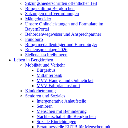
Sitzungsniederschriften öffentlicher Teil
Bürgerstiftung Bergkirchen
Satzungen und Verordnungen
Mängelmelder
Unsere Onlineleistungen und Formulare im
BayernPortal
Behördenwegweiser und Ansprechpartner
Fundbüro
Bürgermedaillenträger und Ehrenbürger
Rentensprechtage 2026
Stellenausschreibungen
Leben in Bergkirchen
Mobilität und Verkehr
Bürgerbus
Mitfahrerbank
MVV Handy- und Onlineticket
MVV Fahrplanauskunft
Kinderbetreuung
Senioren und Soziales
Intergenerative Anlaufstelle
Senioren
Menschen mit Behinderung
Nachbarschaftshilfe Bergkirchen
Soziale Einrichtungen
Beratungsstelle EUTB für Menschen mit