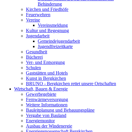
Behinderung
Kirchen und Friedhöfe
Feuerwehren
Vereine
Vereinsmeldung
Kultur und Begegnung
Jugendarbeit
Gemeindejugendarbeit
Jugendfreizeitkarte
Gesundheit
Bücherei
Ver- und Entsorgung
Schulen
Gaststätten und Hotels
Kunst in Bergkirchen
BRUNO - Bergkirchen rettet unsere Ortschaften
Wirtschaft, Bauen & Energie
Gewerbegebiete
Fernwärmeversorgung
Weitere Informationen
Bauleitplanung und Bebauungspläne
Vergabe von Bauland
Energiemonitor
Ausbau der Windenergie
Energiegenossenschaft Bergkirchen