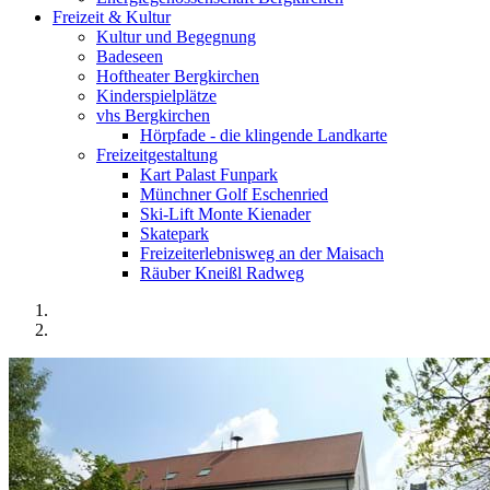
Freizeit & Kultur
Kultur und Begegnung
Badeseen
Hoftheater Bergkirchen
Kinderspielplätze
vhs Bergkirchen
Hörpfade - die klingende Landkarte
Freizeitgestaltung
Kart Palast Funpark
Münchner Golf Eschenried
Ski-Lift Monte Kienader
Skatepark
Freizeiterlebnisweg an der Maisach
Räuber Kneißl Radweg