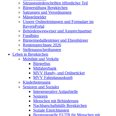
Sitzungsniederschriften öffentlicher Teil
Bürgerstiftung Bergkirchen
Satzungen und Verordnungen
Mängelmelder
Unsere Onlineleistungen und Formulare im
BayernPortal
Behördenwegweiser und Ansprechpartner
Fundbüro
Bürgermedaillenträger und Ehrenbürger
Rentensprechtage 2026
Stellenausschreibungen
Leben in Bergkirchen
Mobilität und Verkehr
Bürgerbus
Mitfahrerbank
MVV Handy- und Onlineticket
MVV Fahrplanauskunft
Kinderbetreuung
Senioren und Soziales
Intergenerative Anlaufstelle
Senioren
Menschen mit Behinderung
Nachbarschaftshilfe Bergkirchen
Soziale Einrichtungen
Beratungsstelle EUTB für Menschen mit