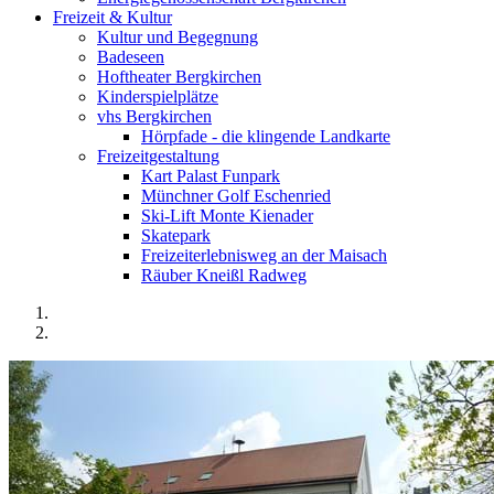
Freizeit & Kultur
Kultur und Begegnung
Badeseen
Hoftheater Bergkirchen
Kinderspielplätze
vhs Bergkirchen
Hörpfade - die klingende Landkarte
Freizeitgestaltung
Kart Palast Funpark
Münchner Golf Eschenried
Ski-Lift Monte Kienader
Skatepark
Freizeiterlebnisweg an der Maisach
Räuber Kneißl Radweg