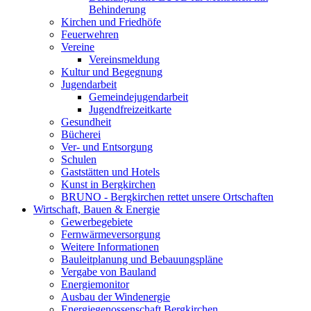
Behinderung
Kirchen und Friedhöfe
Feuerwehren
Vereine
Vereinsmeldung
Kultur und Begegnung
Jugendarbeit
Gemeindejugendarbeit
Jugendfreizeitkarte
Gesundheit
Bücherei
Ver- und Entsorgung
Schulen
Gaststätten und Hotels
Kunst in Bergkirchen
BRUNO - Bergkirchen rettet unsere Ortschaften
Wirtschaft, Bauen & Energie
Gewerbegebiete
Fernwärmeversorgung
Weitere Informationen
Bauleitplanung und Bebauungspläne
Vergabe von Bauland
Energiemonitor
Ausbau der Windenergie
Energiegenossenschaft Bergkirchen