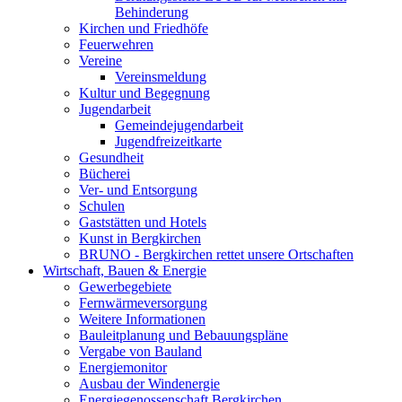
Behinderung
Kirchen und Friedhöfe
Feuerwehren
Vereine
Vereinsmeldung
Kultur und Begegnung
Jugendarbeit
Gemeindejugendarbeit
Jugendfreizeitkarte
Gesundheit
Bücherei
Ver- und Entsorgung
Schulen
Gaststätten und Hotels
Kunst in Bergkirchen
BRUNO - Bergkirchen rettet unsere Ortschaften
Wirtschaft, Bauen & Energie
Gewerbegebiete
Fernwärmeversorgung
Weitere Informationen
Bauleitplanung und Bebauungspläne
Vergabe von Bauland
Energiemonitor
Ausbau der Windenergie
Energiegenossenschaft Bergkirchen