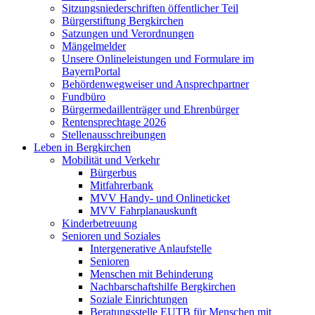
Sitzungsniederschriften öffentlicher Teil
Bürgerstiftung Bergkirchen
Satzungen und Verordnungen
Mängelmelder
Unsere Onlineleistungen und Formulare im
BayernPortal
Behördenwegweiser und Ansprechpartner
Fundbüro
Bürgermedaillenträger und Ehrenbürger
Rentensprechtage 2026
Stellenausschreibungen
Leben in Bergkirchen
Mobilität und Verkehr
Bürgerbus
Mitfahrerbank
MVV Handy- und Onlineticket
MVV Fahrplanauskunft
Kinderbetreuung
Senioren und Soziales
Intergenerative Anlaufstelle
Senioren
Menschen mit Behinderung
Nachbarschaftshilfe Bergkirchen
Soziale Einrichtungen
Beratungsstelle EUTB für Menschen mit