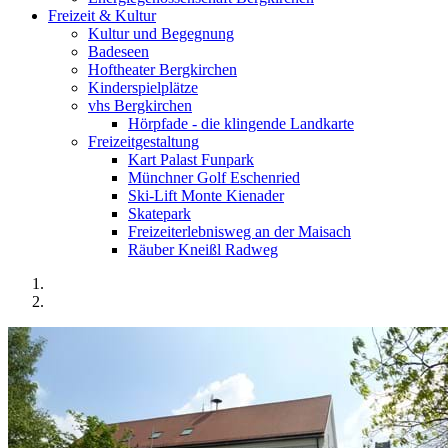
Freizeit & Kultur
Kultur und Begegnung
Badeseen
Hoftheater Bergkirchen
Kinderspielplätze
vhs Bergkirchen
Hörpfade - die klingende Landkarte
Freizeitgestaltung
Kart Palast Funpark
Münchner Golf Eschenried
Ski-Lift Monte Kienader
Skatepark
Freizeiterlebnisweg an der Maisach
Räuber Kneißl Radweg