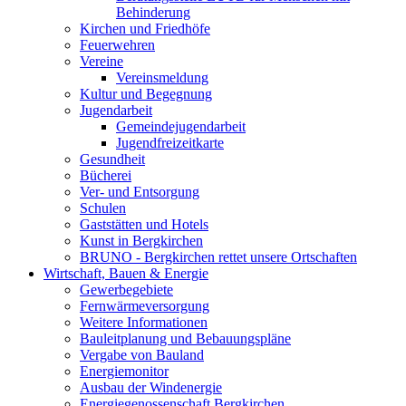
Behinderung
Kirchen und Friedhöfe
Feuerwehren
Vereine
Vereinsmeldung
Kultur und Begegnung
Jugendarbeit
Gemeindejugendarbeit
Jugendfreizeitkarte
Gesundheit
Bücherei
Ver- und Entsorgung
Schulen
Gaststätten und Hotels
Kunst in Bergkirchen
BRUNO - Bergkirchen rettet unsere Ortschaften
Wirtschaft, Bauen & Energie
Gewerbegebiete
Fernwärmeversorgung
Weitere Informationen
Bauleitplanung und Bebauungspläne
Vergabe von Bauland
Energiemonitor
Ausbau der Windenergie
Energiegenossenschaft Bergkirchen