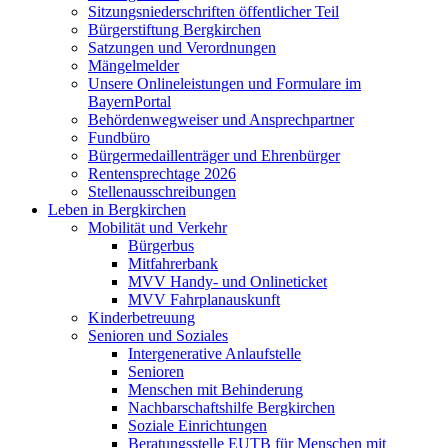
Sitzungsniederschriften öffentlicher Teil
Bürgerstiftung Bergkirchen
Satzungen und Verordnungen
Mängelmelder
Unsere Onlineleistungen und Formulare im
BayernPortal
Behördenwegweiser und Ansprechpartner
Fundbüro
Bürgermedaillenträger und Ehrenbürger
Rentensprechtage 2026
Stellenausschreibungen
Leben in Bergkirchen
Mobilität und Verkehr
Bürgerbus
Mitfahrerbank
MVV Handy- und Onlineticket
MVV Fahrplanauskunft
Kinderbetreuung
Senioren und Soziales
Intergenerative Anlaufstelle
Senioren
Menschen mit Behinderung
Nachbarschaftshilfe Bergkirchen
Soziale Einrichtungen
Beratungsstelle EUTB für Menschen mit