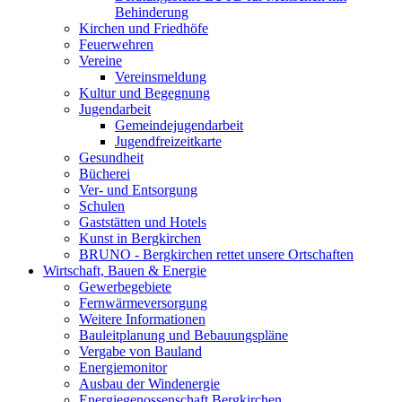
Behinderung
Kirchen und Friedhöfe
Feuerwehren
Vereine
Vereinsmeldung
Kultur und Begegnung
Jugendarbeit
Gemeindejugendarbeit
Jugendfreizeitkarte
Gesundheit
Bücherei
Ver- und Entsorgung
Schulen
Gaststätten und Hotels
Kunst in Bergkirchen
BRUNO - Bergkirchen rettet unsere Ortschaften
Wirtschaft, Bauen & Energie
Gewerbegebiete
Fernwärmeversorgung
Weitere Informationen
Bauleitplanung und Bebauungspläne
Vergabe von Bauland
Energiemonitor
Ausbau der Windenergie
Energiegenossenschaft Bergkirchen