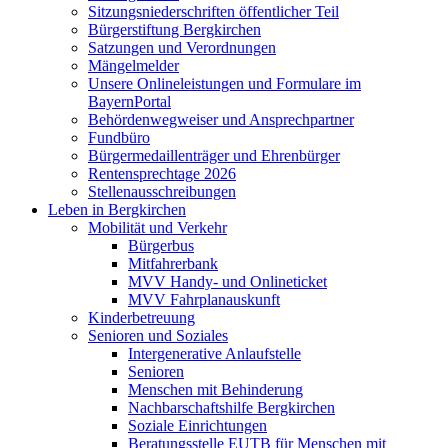
Sitzungsniederschriften öffentlicher Teil
Bürgerstiftung Bergkirchen
Satzungen und Verordnungen
Mängelmelder
Unsere Onlineleistungen und Formulare im
BayernPortal
Behördenwegweiser und Ansprechpartner
Fundbüro
Bürgermedaillenträger und Ehrenbürger
Rentensprechtage 2026
Stellenausschreibungen
Leben in Bergkirchen
Mobilität und Verkehr
Bürgerbus
Mitfahrerbank
MVV Handy- und Onlineticket
MVV Fahrplanauskunft
Kinderbetreuung
Senioren und Soziales
Intergenerative Anlaufstelle
Senioren
Menschen mit Behinderung
Nachbarschaftshilfe Bergkirchen
Soziale Einrichtungen
Beratungsstelle EUTB für Menschen mit