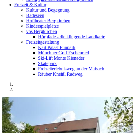
Freizeit & Kultur
Kultur und Begegnung
Badeseen
Hoftheater Bergkirchen
Kinderspielplätze
vhs Bergkirchen
Hörpfade - die klingende Landkarte
Freizeitgestaltung
Kart Palast Funpark
Münchner Golf Eschenried
Ski-Lift Monte Kienader
Skatepark
Freizeiterlebnisweg an der Maisach
Räuber Kneißl Radweg