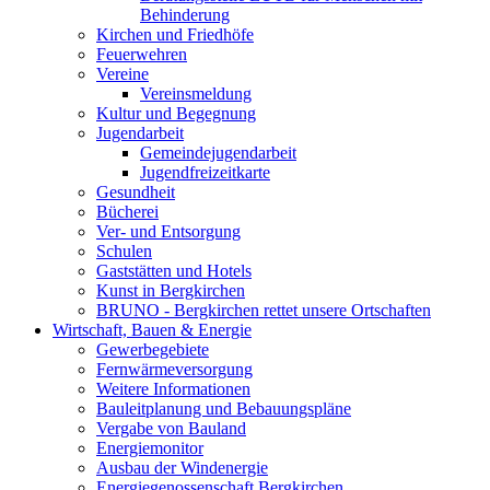
Behinderung
Kirchen und Friedhöfe
Feuerwehren
Vereine
Vereinsmeldung
Kultur und Begegnung
Jugendarbeit
Gemeindejugendarbeit
Jugendfreizeitkarte
Gesundheit
Bücherei
Ver- und Entsorgung
Schulen
Gaststätten und Hotels
Kunst in Bergkirchen
BRUNO - Bergkirchen rettet unsere Ortschaften
Wirtschaft, Bauen & Energie
Gewerbegebiete
Fernwärmeversorgung
Weitere Informationen
Bauleitplanung und Bebauungspläne
Vergabe von Bauland
Energiemonitor
Ausbau der Windenergie
Energiegenossenschaft Bergkirchen