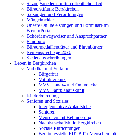
Sitzungsniederschriften öffentlicher Teil
Bürgerstiftung Bergkirchen
Satzungen und Verordnungen
Mängelmelder
Unsere Onlineleistungen und Formulare im
BayernPortal
Behördenwegweiser und Ansprechpartner
Fundbüro
Bürgermedaillenträger und Ehrenbürger
Rentensprechtage 2026
Stellenausschreibungen
Leben in Bergkirchen
Mobilität und Verkehr
Bürgerbus
Mitfahrerbank
MVV Handy- und Onlineticket
MVV Fahrplanauskunft
Kinderbetreuung
Senioren und Soziales
Intergenerative Anlaufstelle
Senioren
Menschen mit Behinderung
Nachbarschaftshilfe Bergkirchen
Soziale Einrichtungen
Beratungsstelle EUTB für Menschen mit