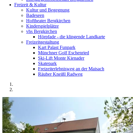
Freizeit & Kultur
Kultur und Begegnung
Badeseen
Hoftheater Bergkirchen
Kinderspielplätze
vhs Bergkirchen
Hörpfade - die klingende Landkarte
Freizeitgestaltung
Kart Palast Funpark
Münchner Golf Eschenried
Ski-Lift Monte Kienader
Skatepark
Freizeiterlebnisweg an der Maisach
Räuber Kneißl Radweg