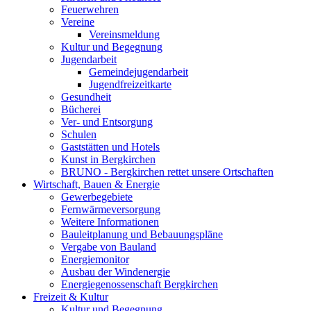
Feuerwehren
Vereine
Vereinsmeldung
Kultur und Begegnung
Jugendarbeit
Gemeindejugendarbeit
Jugendfreizeitkarte
Gesundheit
Bücherei
Ver- und Entsorgung
Schulen
Gaststätten und Hotels
Kunst in Bergkirchen
BRUNO - Bergkirchen rettet unsere Ortschaften
Wirtschaft, Bauen & Energie
Gewerbegebiete
Fernwärmeversorgung
Weitere Informationen
Bauleitplanung und Bebauungspläne
Vergabe von Bauland
Energiemonitor
Ausbau der Windenergie
Energiegenossenschaft Bergkirchen
Freizeit & Kultur
Kultur und Begegnung