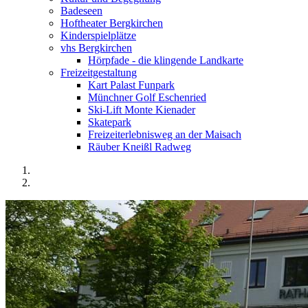
Badeseen
Hoftheater Bergkirchen
Kinderspielplätze
vhs Bergkirchen
Hörpfade - die klingende Landkarte
Freizeitgestaltung
Kart Palast Funpark
Münchner Golf Eschenried
Ski-Lift Monte Kienader
Skatepark
Freizeiterlebnisweg an der Maisach
Räuber Kneißl Radweg