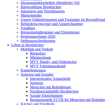
Sitzungsniederschriften öffentlicher Teil
Bürgerstiftung Bergkirchen
Satzungen und Verordnungen
Mängelmelder
Unsere Onlineleistungen und Formulare im BayernPortal
Behördenwegweiser und Ansprechpartner
Fundbüro
Bürgermedaillenträger und Ehrenbürger
Rentensprechtage 2026
Stellenausschreibungen
Leben in Bergkirchen
Mobilität und Verkehr
Bürgerbus
Mitfahrerbank
MVV Handy- und Onlineticket
MVV Fahrplanauskunft
Kinderbetreuung
Senioren und Soziales
Intergenerative Anlaufstelle
Senioren
Menschen mit Behinderung
Nachbarschaftshilfe Bergkirchen
Soziale Einrichtungen
Beratungsstelle EUTB für Menschen mit Behinde
Kirchen und Friedhöfe