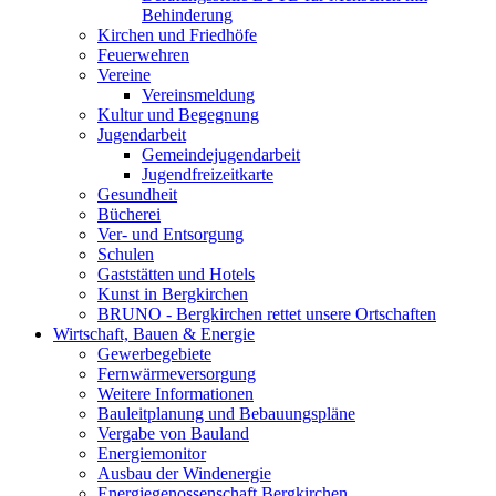
Behinderung
Kirchen und Friedhöfe
Feuerwehren
Vereine
Vereinsmeldung
Kultur und Begegnung
Jugendarbeit
Gemeindejugendarbeit
Jugendfreizeitkarte
Gesundheit
Bücherei
Ver- und Entsorgung
Schulen
Gaststätten und Hotels
Kunst in Bergkirchen
BRUNO - Bergkirchen rettet unsere Ortschaften
Wirtschaft, Bauen & Energie
Gewerbegebiete
Fernwärmeversorgung
Weitere Informationen
Bauleitplanung und Bebauungspläne
Vergabe von Bauland
Energiemonitor
Ausbau der Windenergie
Energiegenossenschaft Bergkirchen