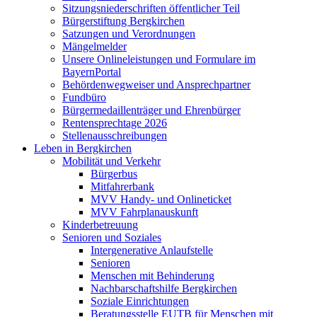
Sitzungsniederschriften öffentlicher Teil
Bürgerstiftung Bergkirchen
Satzungen und Verordnungen
Mängelmelder
Unsere Onlineleistungen und Formulare im
BayernPortal
Behördenwegweiser und Ansprechpartner
Fundbüro
Bürgermedaillenträger und Ehrenbürger
Rentensprechtage 2026
Stellenausschreibungen
Leben in Bergkirchen
Mobilität und Verkehr
Bürgerbus
Mitfahrerbank
MVV Handy- und Onlineticket
MVV Fahrplanauskunft
Kinderbetreuung
Senioren und Soziales
Intergenerative Anlaufstelle
Senioren
Menschen mit Behinderung
Nachbarschaftshilfe Bergkirchen
Soziale Einrichtungen
Beratungsstelle EUTB für Menschen mit