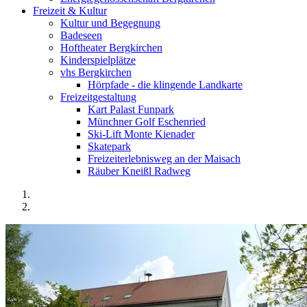
Freizeit & Kultur
Kultur und Begegnung
Badeseen
Hoftheater Bergkirchen
Kinderspielplätze
vhs Bergkirchen
Hörpfade - die klingende Landkarte
Freizeitgestaltung
Kart Palast Funpark
Münchner Golf Eschenried
Ski-Lift Monte Kienader
Skatepark
Freizeiterlebnisweg an der Maisach
Räuber Kneißl Radweg