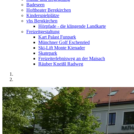
Badeseen
Hoftheater Bergkirchen
Kinderspielplätze
vhs Bergkirchen
Hörpfade - die klingende Landkarte
Freizeitgestaltung
Kart Palast Funpark
Münchner Golf Eschenried
Ski-Lift Monte Kienader
Skatepark
Freizeiterlebnisweg an der Maisach
Räuber Kneißl Radweg