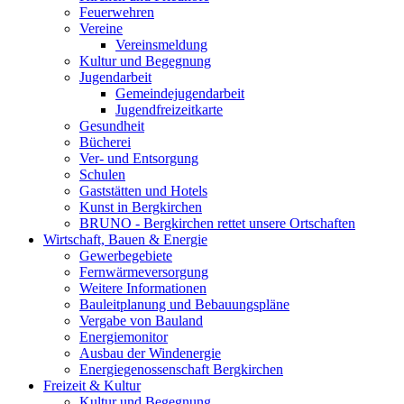
Feuerwehren
Vereine
Vereinsmeldung
Kultur und Begegnung
Jugendarbeit
Gemeindejugendarbeit
Jugendfreizeitkarte
Gesundheit
Bücherei
Ver- und Entsorgung
Schulen
Gaststätten und Hotels
Kunst in Bergkirchen
BRUNO - Bergkirchen rettet unsere Ortschaften
Wirtschaft, Bauen & Energie
Gewerbegebiete
Fernwärmeversorgung
Weitere Informationen
Bauleitplanung und Bebauungspläne
Vergabe von Bauland
Energiemonitor
Ausbau der Windenergie
Energiegenossenschaft Bergkirchen
Freizeit & Kultur
Kultur und Begegnung