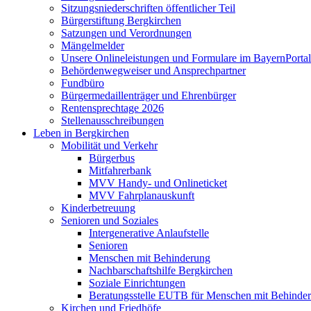
Sitzungsniederschriften öffentlicher Teil
Bürgerstiftung Bergkirchen
Satzungen und Verordnungen
Mängelmelder
Unsere Onlineleistungen und Formulare im BayernPortal
Behördenwegweiser und Ansprechpartner
Fundbüro
Bürgermedaillenträger und Ehrenbürger
Rentensprechtage 2026
Stellenausschreibungen
Leben in Bergkirchen
Mobilität und Verkehr
Bürgerbus
Mitfahrerbank
MVV Handy- und Onlineticket
MVV Fahrplanauskunft
Kinderbetreuung
Senioren und Soziales
Intergenerative Anlaufstelle
Senioren
Menschen mit Behinderung
Nachbarschaftshilfe Bergkirchen
Soziale Einrichtungen
Beratungsstelle EUTB für Menschen mit Behinde
Kirchen und Friedhöfe