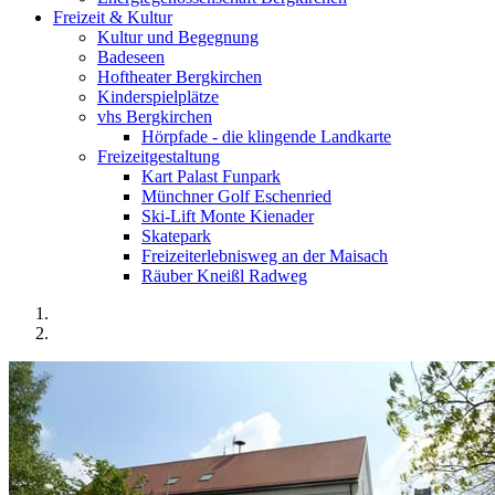
Freizeit & Kultur
Kultur und Begegnung
Badeseen
Hoftheater Bergkirchen
Kinderspielplätze
vhs Bergkirchen
Hörpfade - die klingende Landkarte
Freizeitgestaltung
Kart Palast Funpark
Münchner Golf Eschenried
Ski-Lift Monte Kienader
Skatepark
Freizeiterlebnisweg an der Maisach
Räuber Kneißl Radweg