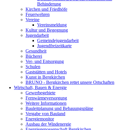
Behinderung
Kirchen und Friedhöfe
Feuerwehren
Vereine
Vereinsmeldung
Kultur und Begegnung
Jugendarbeit
Gemeindejugendarbeit
Jugendfreizeitkarte
Gesundheit
Bücherei
Ver- und Entsorgung
Schulen
Gaststätten und Hotels
Kunst in Bergkirchen
BRUNO - Bergkirchen rettet unsere Ortschaften
Wirtschaft, Bauen & Energie
Gewerbegebiete
Fernwärmeversorgung
Weitere Informationen
Bauleitplanung und Bebauungspläne
Vergabe von Bauland
Energiemonitor
Ausbau der Windenergie
Energiegenossenschaft Bergkirchen