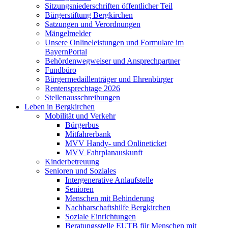
Sitzungsniederschriften öffentlicher Teil
Bürgerstiftung Bergkirchen
Satzungen und Verordnungen
Mängelmelder
Unsere Onlineleistungen und Formulare im
BayernPortal
Behördenwegweiser und Ansprechpartner
Fundbüro
Bürgermedaillenträger und Ehrenbürger
Rentensprechtage 2026
Stellenausschreibungen
Leben in Bergkirchen
Mobilität und Verkehr
Bürgerbus
Mitfahrerbank
MVV Handy- und Onlineticket
MVV Fahrplanauskunft
Kinderbetreuung
Senioren und Soziales
Intergenerative Anlaufstelle
Senioren
Menschen mit Behinderung
Nachbarschaftshilfe Bergkirchen
Soziale Einrichtungen
Beratungsstelle EUTB für Menschen mit