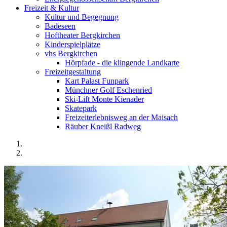
Freizeit & Kultur
Kultur und Begegnung
Badeseen
Hoftheater Bergkirchen
Kinderspielplätze
vhs Bergkirchen
Hörpfade - die klingende Landkarte
Freizeitgestaltung
Kart Palast Funpark
Münchner Golf Eschenried
Ski-Lift Monte Kienader
Skatepark
Freizeiterlebnisweg an der Maisach
Räuber Kneißl Radweg