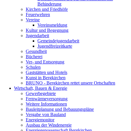
Behinderung
Kirchen und Friedhöfe
Feuerwehren
Vereine
Vereinsmeldung
Kultur und Begegnung
Jugendarbeit
Gemeindejugendarbeit
Jugendfreizeitkarte
Gesundheit
Bücherei
Ver- und Entsorgung
Schulen
Gaststätten und Hotels
Kunst in Bergkirchen
BRUNO - Bergkirchen rettet unsere Ortschaften
Wirtschaft, Bauen & Energie
Gewerbegebiete
Fernwärmeversorgung
Weitere Informationen
Bauleitplanung und Bebauungspläne
Vergabe von Bauland
Energiemonitor
Ausbau der Windenergie
Energiegenossenschaft Bergkirchen