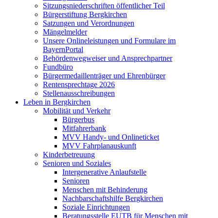
Sitzungsniederschriften öffentlicher Teil
Bürgerstiftung Bergkirchen
Satzungen und Verordnungen
Mängelmelder
Unsere Onlineleistungen und Formulare im
BayernPortal
Behördenwegweiser und Ansprechpartner
Fundbüro
Bürgermedaillenträger und Ehrenbürger
Rentensprechtage 2026
Stellenausschreibungen
Leben in Bergkirchen
Mobilität und Verkehr
Bürgerbus
Mitfahrerbank
MVV Handy- und Onlineticket
MVV Fahrplanauskunft
Kinderbetreuung
Senioren und Soziales
Intergenerative Anlaufstelle
Senioren
Menschen mit Behinderung
Nachbarschaftshilfe Bergkirchen
Soziale Einrichtungen
Beratungsstelle EUTB für Menschen mit