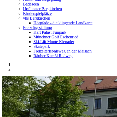
Badeseen
Hoftheater Bergkirchen
Kinderspielplätze
vhs Bergkirchen
Hörpfade - die klingende Landkarte
Freizeitgestaltung
Kart Palast Funpark
Münchner Golf Eschenried
Ski-Lift Monte Kienader
Skatepark
Freizeiterlebnisweg an der Maisach
Räuber Kneißl Radweg