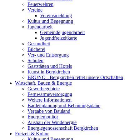
Feuerwehren
Vereine
Vereinsmeldung
Kultur und Begegnung
Jugendarbeit
Gemeindejugendarbeit
Jugendfreizeitkarte
Gesundheit
Bücherei
Ver- und Entsorgung
Schulen
Gaststätten und Hotels
Kunst in Bergkirchen
BRUNO - Bergkirchen rettet unsere Ortschaften
Wirtschaft, Bauen & Energie
Gewerbegebiete
Fernwärmeversorgung
Weitere Informationen
Bauleitplanung und Bebauungspläne
Vergabe von Bauland
Energiemonitor
Ausbau der Windenergie
Energiegenossenschaft Bergkirchen
Freizeit & Kultur
Kultur und Begegnung