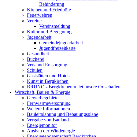
Behinderung
Kirchen und Friedhöfe
Feuerwehren
Vereine
Vereinsmeldung
Kultur und Begegnung
Jugendarbeit
Gemeindejugendarbeit
Jugendfreizeitkarte
Gesundheit
Bücherei
Ver- und Entsorgung
Schulen
Gaststätten und Hotels
Kunst in Bergkirchen
BRUNO - Bergkirchen rettet unsere Ortschaften
Wirtschaft, Bauen & Energie
Gewerbegebiete
Fernwärmeversorgung
Weitere Informationen
Bauleitplanung und Bebauungspläne
Vergabe von Bauland
Energiemonitor
Ausbau der Windenergie
Energiegenossenschaft Bergkirchen