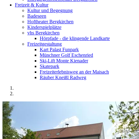
Freizeit & Kultur
Kultur und Begegnung
Badeseen
Hoftheater Bergkirchen
Kinderspielplätze
vhs Bergkirchen
Hörpfade - die klingende Landkarte
Freizeitgestaltung
Kart Palast Funpark
Münchner Golf Eschenried
Ski-Lift Monte Kienader
Skatepark
Freizeiterlebnisweg an der Maisach
Räuber Kneißl Radweg