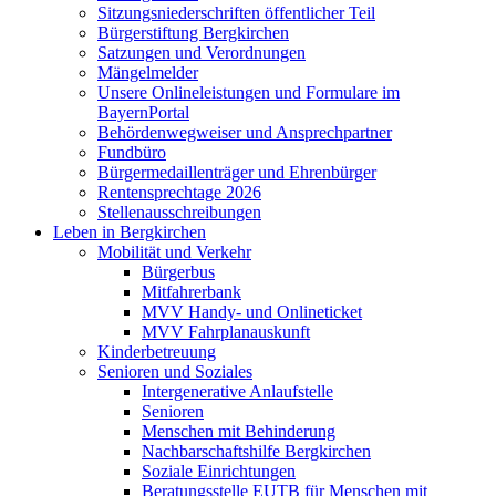
Sitzungsniederschriften öffentlicher Teil
Bürgerstiftung Bergkirchen
Satzungen und Verordnungen
Mängelmelder
Unsere Onlineleistungen und Formulare im
BayernPortal
Behördenwegweiser und Ansprechpartner
Fundbüro
Bürgermedaillenträger und Ehrenbürger
Rentensprechtage 2026
Stellenausschreibungen
Leben in Bergkirchen
Mobilität und Verkehr
Bürgerbus
Mitfahrerbank
MVV Handy- und Onlineticket
MVV Fahrplanauskunft
Kinderbetreuung
Senioren und Soziales
Intergenerative Anlaufstelle
Senioren
Menschen mit Behinderung
Nachbarschaftshilfe Bergkirchen
Soziale Einrichtungen
Beratungsstelle EUTB für Menschen mit