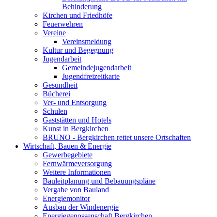
Behinderung
Kirchen und Friedhöfe
Feuerwehren
Vereine
Vereinsmeldung
Kultur und Begegnung
Jugendarbeit
Gemeindejugendarbeit
Jugendfreizeitkarte
Gesundheit
Bücherei
Ver- und Entsorgung
Schulen
Gaststätten und Hotels
Kunst in Bergkirchen
BRUNO - Bergkirchen rettet unsere Ortschaften
Wirtschaft, Bauen & Energie
Gewerbegebiete
Fernwärmeversorgung
Weitere Informationen
Bauleitplanung und Bebauungspläne
Vergabe von Bauland
Energiemonitor
Ausbau der Windenergie
Energiegenossenschaft Bergkirchen