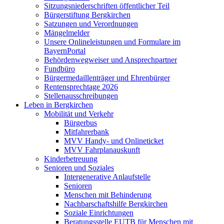
Sitzungsniederschriften öffentlicher Teil
Bürgerstiftung Bergkirchen
Satzungen und Verordnungen
Mängelmelder
Unsere Onlineleistungen und Formulare im
BayernPortal
Behördenwegweiser und Ansprechpartner
Fundbüro
Bürgermedaillenträger und Ehrenbürger
Rentensprechtage 2026
Stellenausschreibungen
Leben in Bergkirchen
Mobilität und Verkehr
Bürgerbus
Mitfahrerbank
MVV Handy- und Onlineticket
MVV Fahrplanauskunft
Kinderbetreuung
Senioren und Soziales
Intergenerative Anlaufstelle
Senioren
Menschen mit Behinderung
Nachbarschaftshilfe Bergkirchen
Soziale Einrichtungen
Beratungsstelle EUTB für Menschen mit