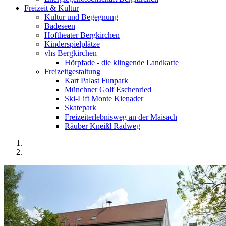
Freizeit & Kultur
Kultur und Begegnung
Badeseen
Hoftheater Bergkirchen
Kinderspielplätze
vhs Bergkirchen
Hörpfade - die klingende Landkarte
Freizeitgestaltung
Kart Palast Funpark
Münchner Golf Eschenried
Ski-Lift Monte Kienader
Skatepark
Freizeiterlebnisweg an der Maisach
Räuber Kneißl Radweg