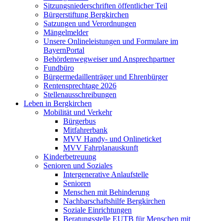
Sitzungsniederschriften öffentlicher Teil
Bürgerstiftung Bergkirchen
Satzungen und Verordnungen
Mängelmelder
Unsere Onlineleistungen und Formulare im
BayernPortal
Behördenwegweiser und Ansprechpartner
Fundbüro
Bürgermedaillenträger und Ehrenbürger
Rentensprechtage 2026
Stellenausschreibungen
Leben in Bergkirchen
Mobilität und Verkehr
Bürgerbus
Mitfahrerbank
MVV Handy- und Onlineticket
MVV Fahrplanauskunft
Kinderbetreuung
Senioren und Soziales
Intergenerative Anlaufstelle
Senioren
Menschen mit Behinderung
Nachbarschaftshilfe Bergkirchen
Soziale Einrichtungen
Beratungsstelle EUTB für Menschen mit