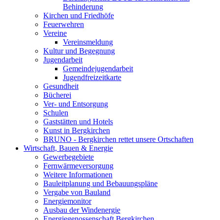
Behinderung
Kirchen und Friedhöfe
Feuerwehren
Vereine
Vereinsmeldung
Kultur und Begegnung
Jugendarbeit
Gemeindejugendarbeit
Jugendfreizeitkarte
Gesundheit
Bücherei
Ver- und Entsorgung
Schulen
Gaststätten und Hotels
Kunst in Bergkirchen
BRUNO - Bergkirchen rettet unsere Ortschaften
Wirtschaft, Bauen & Energie
Gewerbegebiete
Fernwärmeversorgung
Weitere Informationen
Bauleitplanung und Bebauungspläne
Vergabe von Bauland
Energiemonitor
Ausbau der Windenergie
Energiegenossenschaft Bergkirchen