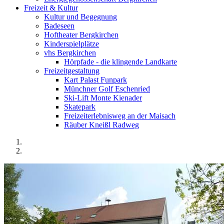
Freizeit & Kultur
Kultur und Begegnung
Badeseen
Hoftheater Bergkirchen
Kinderspielplätze
vhs Bergkirchen
Hörpfade - die klingende Landkarte
Freizeitgestaltung
Kart Palast Funpark
Münchner Golf Eschenried
Ski-Lift Monte Kienader
Skatepark
Freizeiterlebnisweg an der Maisach
Räuber Kneißl Radweg