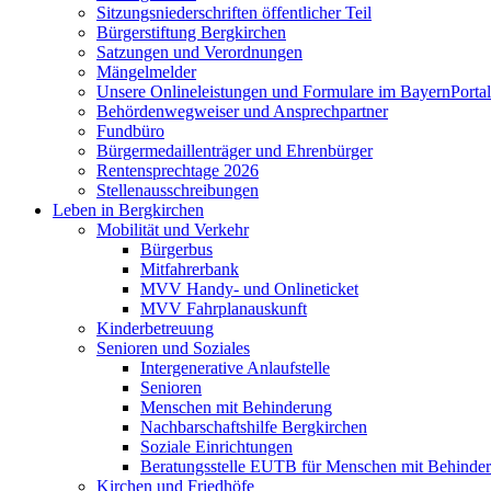
Sitzungsniederschriften öffentlicher Teil
Bürgerstiftung Bergkirchen
Satzungen und Verordnungen
Mängelmelder
Unsere Onlineleistungen und Formulare im BayernPortal
Behördenwegweiser und Ansprechpartner
Fundbüro
Bürgermedaillenträger und Ehrenbürger
Rentensprechtage 2026
Stellenausschreibungen
Leben in Bergkirchen
Mobilität und Verkehr
Bürgerbus
Mitfahrerbank
MVV Handy- und Onlineticket
MVV Fahrplanauskunft
Kinderbetreuung
Senioren und Soziales
Intergenerative Anlaufstelle
Senioren
Menschen mit Behinderung
Nachbarschaftshilfe Bergkirchen
Soziale Einrichtungen
Beratungsstelle EUTB für Menschen mit Behinde
Kirchen und Friedhöfe