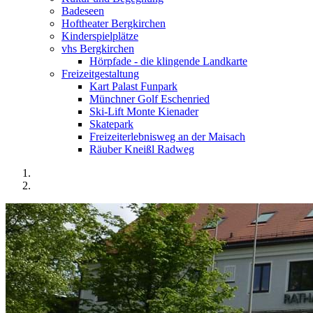
Badeseen
Hoftheater Bergkirchen
Kinderspielplätze
vhs Bergkirchen
Hörpfade - die klingende Landkarte
Freizeitgestaltung
Kart Palast Funpark
Münchner Golf Eschenried
Ski-Lift Monte Kienader
Skatepark
Freizeiterlebnisweg an der Maisach
Räuber Kneißl Radweg