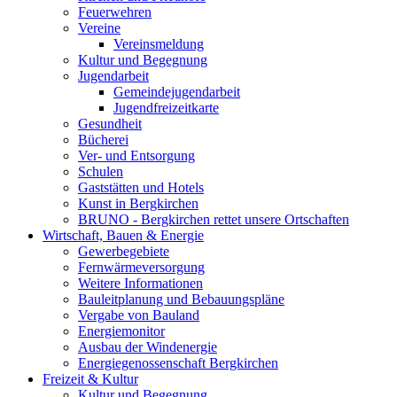
Feuerwehren
Vereine
Vereinsmeldung
Kultur und Begegnung
Jugendarbeit
Gemeindejugendarbeit
Jugendfreizeitkarte
Gesundheit
Bücherei
Ver- und Entsorgung
Schulen
Gaststätten und Hotels
Kunst in Bergkirchen
BRUNO - Bergkirchen rettet unsere Ortschaften
Wirtschaft, Bauen & Energie
Gewerbegebiete
Fernwärmeversorgung
Weitere Informationen
Bauleitplanung und Bebauungspläne
Vergabe von Bauland
Energiemonitor
Ausbau der Windenergie
Energiegenossenschaft Bergkirchen
Freizeit & Kultur
Kultur und Begegnung