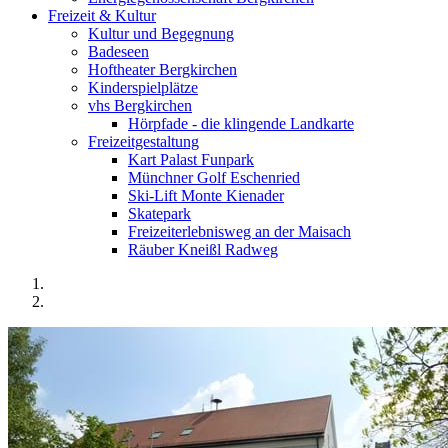
Freizeit & Kultur
Kultur und Begegnung
Badeseen
Hoftheater Bergkirchen
Kinderspielplätze
vhs Bergkirchen
Hörpfade - die klingende Landkarte
Freizeitgestaltung
Kart Palast Funpark
Münchner Golf Eschenried
Ski-Lift Monte Kienader
Skatepark
Freizeiterlebnisweg an der Maisach
Räuber Kneißl Radweg