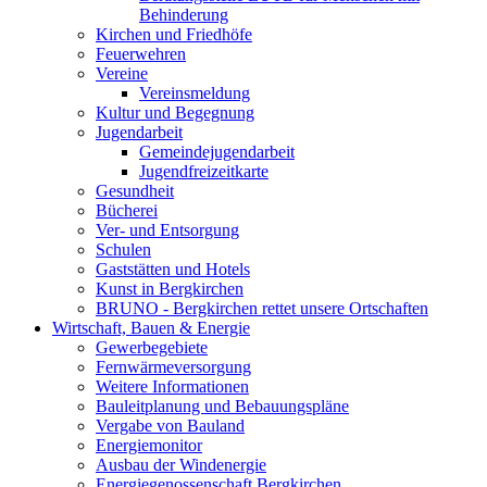
Behinderung
Kirchen und Friedhöfe
Feuerwehren
Vereine
Vereinsmeldung
Kultur und Begegnung
Jugendarbeit
Gemeindejugendarbeit
Jugendfreizeitkarte
Gesundheit
Bücherei
Ver- und Entsorgung
Schulen
Gaststätten und Hotels
Kunst in Bergkirchen
BRUNO - Bergkirchen rettet unsere Ortschaften
Wirtschaft, Bauen & Energie
Gewerbegebiete
Fernwärmeversorgung
Weitere Informationen
Bauleitplanung und Bebauungspläne
Vergabe von Bauland
Energiemonitor
Ausbau der Windenergie
Energiegenossenschaft Bergkirchen