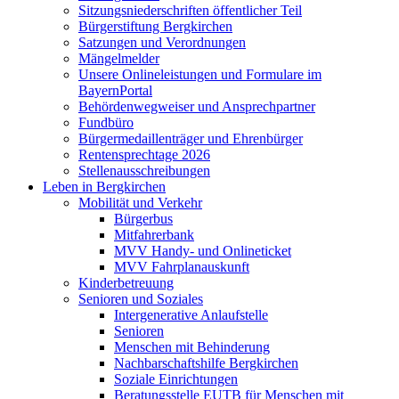
Sitzungsniederschriften öffentlicher Teil
Bürgerstiftung Bergkirchen
Satzungen und Verordnungen
Mängelmelder
Unsere Onlineleistungen und Formulare im
BayernPortal
Behördenwegweiser und Ansprechpartner
Fundbüro
Bürgermedaillenträger und Ehrenbürger
Rentensprechtage 2026
Stellenausschreibungen
Leben in Bergkirchen
Mobilität und Verkehr
Bürgerbus
Mitfahrerbank
MVV Handy- und Onlineticket
MVV Fahrplanauskunft
Kinderbetreuung
Senioren und Soziales
Intergenerative Anlaufstelle
Senioren
Menschen mit Behinderung
Nachbarschaftshilfe Bergkirchen
Soziale Einrichtungen
Beratungsstelle EUTB für Menschen mit